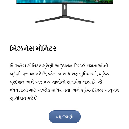
બિઝનેસ મોનિટર
બિઝનેસ મોનિટર શ્રેણી અદ્યતન ડિસ્પ્લે ક્ષમતાઓની
શ્રેણી પ્રદાન કરે છે, જેમાં અસાધારણ સુવિધાઓ, શ્રેષ્ઠ
પ્રદર્શન અને અસંખ્ય લાભોનો સમાવેશ થાય છે, જે
વ્યવસાયો માટે અજોડ કાર્યક્ષમતા અને શ્રેષ્ઠ દ્રશ્ય અનુભવ
સુનિશ્ચિત કરે છે.
વધુ જાણો