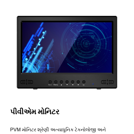
પીવીએમ મોનિટર
PVM મોનિટર શ્રેણી અત્યાધુનિક ટેકનોલોજી અને