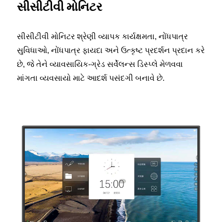
સીસીટીવી મોનિટર
સીસીટીવી મોનિટર શ્રેણી વ્યાપક કાર્યક્ષમતા, નોંધપાત્ર
સુવિધાઓ, નોંધપાત્ર ફાયદા અને ઉત્કૃષ્ટ પ્રદર્શન પ્રદાન કરે
છે, જે તેને વ્યાવસાયિક-ગ્રેડ સર્વેલન્સ ડિસ્પ્લે મેળવવા
માંગતા વ્યવસાયો માટે આદર્શ પસંદગી બનાવે છે.