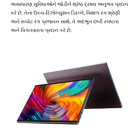
અસાધારણ સુવિધાઓને જોડીને શ્રેષ્ઠ દ્રશ્ય અનુભવ પ્રદાન
કરે છે. તેના ઉચ્ચ-રિઝોલ્યુશન ડિસ્પ્લે, વિશાળ રંગ શ્રેણી
અને સચોટ રંગ પ્રજનન સાથે, તે અદભુત છબી સ્પષ્ટતા
અને વિગતવારતા પ્રદાન કરે છે.