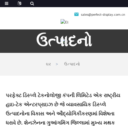
sales@perfect-display.com.cn
ઉત્પાદનો
ઘર
ઉત્પાદનો
પરફેક્ટ ડિસ્પ્લે ટેકનોલોજી કંપની લિમિટેડ એક રાષ્ટ્રીય
હાઇ-ટેક એન્ટરપ્રાઇઝ છે જે વ્યાવસાયિક ડિસ્પ્લે
ઉત્પાદનોના વિકાસ અને ઔદ્યોગિકીકરણમાં વિશેષતા
ધરાવે છે. શેનઝેનના ગુઆંગમિંગ જિલ્લામાં મુખ્ય મથક