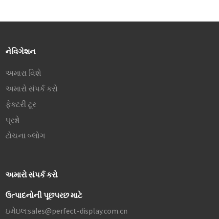
નેવિગેશન
અમારા વિશે
અમારો સંપર્ક કરો
ફેક્ટરી ટૂર
પ્રશ્નો
ટોચના બ્લોગ
અમારો સંપર્ક કરો
ઉત્પાદનોની પૂછપરછ માટે
ઇમેઇલ:
sales@perfect-display.com.cn