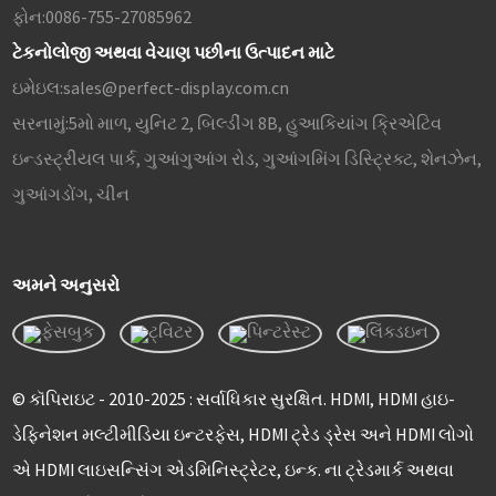
ફોન:
0086-755-27085962
ટેકનોલોજી અથવા વેચાણ પછીના ઉત્પાદન માટે
ઇમેઇલ:
sales@perfect-display.com.cn
સરનામું:
5મો માળ, યુનિટ 2, બિલ્ડીંગ 8B, હુઆકિયાંગ ક્રિએટિવ
ઇન્ડસ્ટ્રીયલ પાર્ક, ગુઆંગુઆંગ રોડ, ગુઆંગમિંગ ડિસ્ટ્રિક્ટ, શેનઝેન,
ગુઆંગડોંગ, ચીન
અમને અનુસરો
© કૉપિરાઇટ - 2010-2025 : સર્વાધિકાર સુરક્ષિત. HDMI, HDMI હાઇ-
ડેફિનેશન મલ્ટીમીડિયા ઇન્ટરફેસ, HDMI ટ્રેડ ડ્રેસ અને HDMI લોગો
એ HDMI લાઇસન્સિંગ એડમિનિસ્ટ્રેટર, ઇન્ક. ના ટ્રેડમાર્ક અથવા