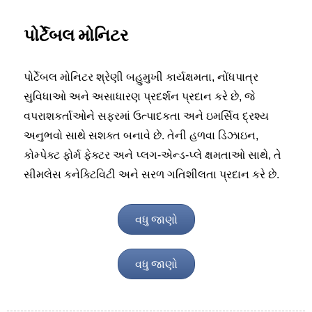
પોર્ટેબલ મોનિટર
પોર્ટેબલ મોનિટર શ્રેણી બહુમુખી કાર્યક્ષમતા, નોંધપાત્ર
સુવિધાઓ અને અસાધારણ પ્રદર્શન પ્રદાન કરે છે, જે
વપરાશકર્તાઓને સફરમાં ઉત્પાદકતા અને ઇમર્સિવ દ્રશ્ય
અનુભવો સાથે સશક્ત બનાવે છે. તેની હળવા ડિઝાઇન,
કોમ્પેક્ટ ફોર્મ ફેક્ટર અને પ્લગ-એન્ડ-પ્લે ક્ષમતાઓ સાથે, તે
સીમલેસ કનેક્ટિવિટી અને સરળ ગતિશીલતા પ્રદાન કરે છે.
વધુ જાણો
વધુ જાણો