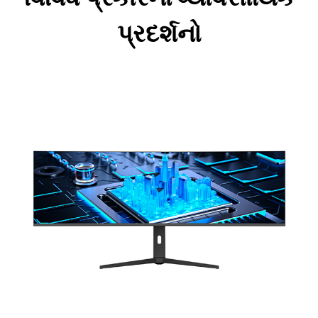
પ્રદર્શનો