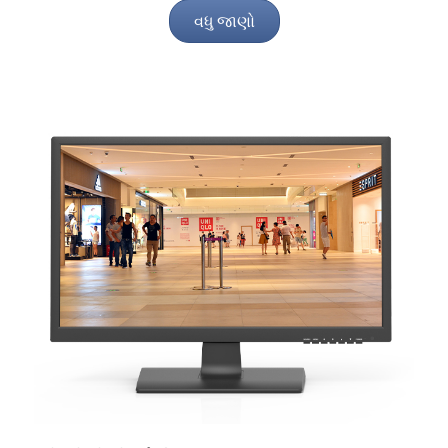
વધુ જાણો