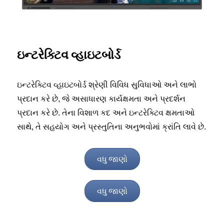
ઇન્ટરેક્ટિવ વ્હાઇટબોર્ડ
ઇન્ટરેક્ટિવ વ્હાઇટબોર્ડ શ્રેણી વિવિધ સુવિધાઓ અને લાભો
પ્રદાન કરે છે, જે અસાધારણ કાર્યક્ષમતા અને પ્રદર્શન
પ્રદાન કરે છે. તેના વિશાળ કદ અને ઇન્ટરેક્ટિવ ક્ષમતાઓ
સાથે, તે સહયોગ અને પ્રસ્તુતિના અનુભવોમાં ક્રાંતિ લાવે છે.
વધુ જાણો
વધુ જાણો