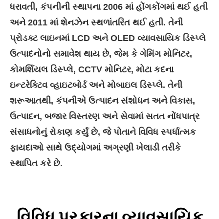
ધરાવતી, કંપનીની સ્થાપના 2006 માં હોંગકોંગમાં થઈ હતી
અને 2011 માં શેનઝેન સ્થળાંતરિત થઈ હતી. તેની
પ્રોડક્ટ લાઇનમાં LCD અને OLED વ્યાવસાયિક ડિસ્પ્લે
ઉત્પાદનોનો સમાવેશ થાય છે, જેમ કે ગેમિંગ મોનિટર,
કોમર્શિયલ ડિસ્પ્લે, CCTV મોનિટર, મોટા કદના
ઇન્ટરેક્ટિવ વ્હાઇટબોર્ડ અને મોબાઇલ ડિસ્પ્લે. તેની
શરૂઆતથી, કંપનીએ ઉત્પાદન સંશોધન અને વિકાસ,
ઉત્પાદન, બજાર વિસ્તરણ અને સેવામાં સતત નોંધપાત્ર
સંસાધનોનું રોકાણ કર્યું છે, જે પોતાને વિવિધ સ્પર્ધાત્મક
ફાયદાઓ સાથે ઉદ્યોગમાં અગ્રણી ખેલાડી તરીકે
સ્થાપિત કરે છે.
વિવિધ પ્રકારના વ્યાવસાયિક