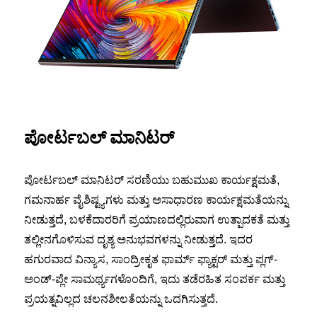
ಪೋರ್ಟಬಲ್ ಮಾನಿಟರ್
ಪೋರ್ಟಬಲ್ ಮಾನಿಟರ್ ಸರಣಿಯು ಬಹುಮುಖ ಕಾರ್ಯಕ್ಷಮತೆ,
ಗಮನಾರ್ಹ ವೈಶಿಷ್ಟ್ಯಗಳು ಮತ್ತು ಅಸಾಧಾರಣ ಕಾರ್ಯಕ್ಷಮತೆಯನ್ನು
ನೀಡುತ್ತದೆ, ಬಳಕೆದಾರರಿಗೆ ಪ್ರಯಾಣದಲ್ಲಿರುವಾಗ ಉತ್ಪಾದಕತೆ ಮತ್ತು
ತಲ್ಲೀನಗೊಳಿಸುವ ದೃಶ್ಯ ಅನುಭವಗಳನ್ನು ನೀಡುತ್ತದೆ. ಇದರ
ಹಗುರವಾದ ವಿನ್ಯಾಸ, ಸಾಂದ್ರೀಕೃತ ಫಾರ್ಮ್ ಫ್ಯಾಕ್ಟರ್ ಮತ್ತು ಪ್ಲಗ್-
ಅಂಡ್-ಪ್ಲೇ ಸಾಮರ್ಥ್ಯಗಳೊಂದಿಗೆ, ಇದು ತಡೆರಹಿತ ಸಂಪರ್ಕ ಮತ್ತು
ಪ್ರಯತ್ನವಿಲ್ಲದ ಚಲನಶೀಲತೆಯನ್ನು ಒದಗಿಸುತ್ತದೆ.