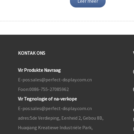
Leer meer
KONTAK ONS
Vir Produkte Navraag
E-pos:
sales@perfect-display.com.cn
Foon:
0086-755-27085962
Vir Tegnologie of na-verkope
E-pos:
sales@perfect-display.com.cn
adres:
5de Verdieping, Eenheid 2, Gebou 8B,
Huaqiang Kreatiewe Industriële Park,