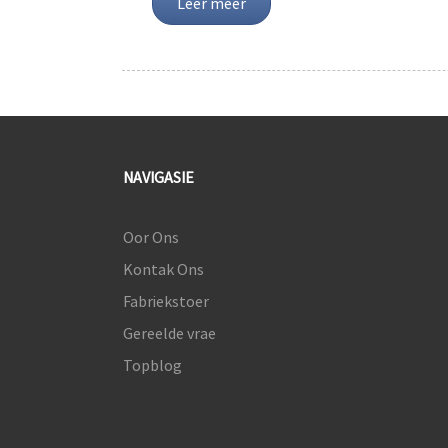
Leer meer
NAVIGASIE
Oor Ons
Kontak Ons
Fabriekstoer
Gereelde vrae
Topblog