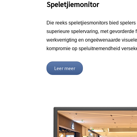
Speletjiemonitor
Die reeks speletjiesmonitors bied speler
superieure spelervaring, met gevorderde f
werkverrigting en ongeëwenaarde visuele 
kompromie op speluitnemendheid verseke
Leer meer