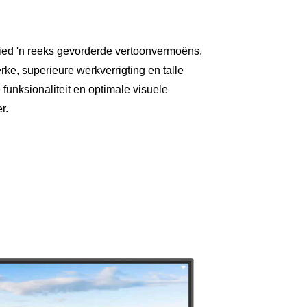
ied 'n reeks gevorderde vertoonvermoëns,
rke, superieure werkverrigting en talle
unksionaliteit en optimale visuele
r.