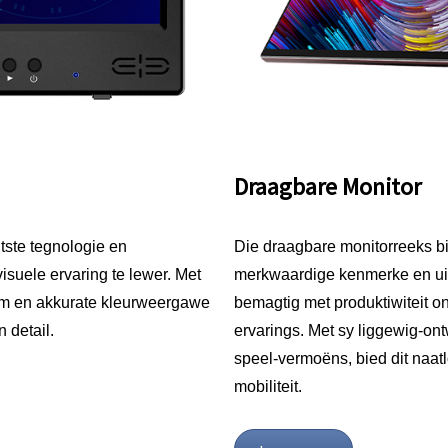
Draagbare Monitor
ste tegnologie en
Die draagbare monitorreeks bie
isuele ervaring te lewer. Met
merkwaardige kenmerke en uits
um en akkurate kleurweergawe
bemagtig met produktiwiteit 
 detail.
ervarings. Met sy liggewig-on
speel-vermoëns, bied dit naat
mobiliteit.