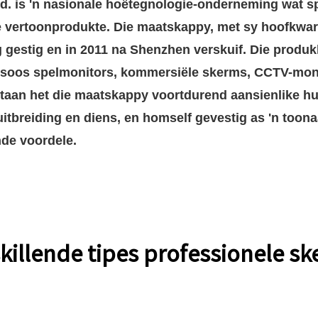
d. is 'n nasionale hoëtegnologie-onderneming wat sp
le vertoonprodukte. Die maatskappy, met sy hoofkwar
 gestig en in 2011 na Shenzhen verskuif. Die produk
 soos spelmonitors, kommersiële skerms, CCTV-monit
taan ​​het die maatskappy voortdurend aansienlike h
uitbreiding en diens, en homself gevestig as 'n toon
de voordele.
killende tipes professionele s