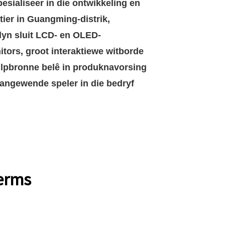
esialiseer in die ontwikkeling en
tier in Guangming-distrik,
lyn sluit LCD- en OLED-
ors, groot interaktiewe witborde
ulpbronne belê in produknavorsing
aangewende speler in die bedryf
kerms