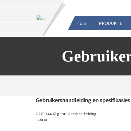
TUIS
PRODUKTE
Gebruiker
Gebruikershandleiding en spesifikasies
G27F-144HZ gebruikershandleiding
LAAI AF