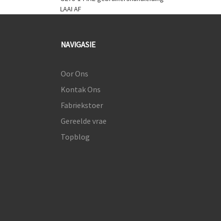
LAAI AF
NAVIGASIE
Oor Ons
Kontak Ons
Fabriekstoer
Gereelde vrae
Topblog