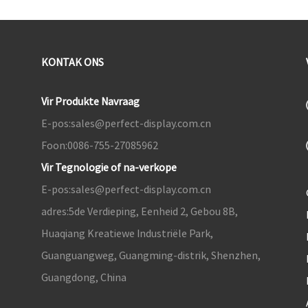
KONTAK ONS
Vir Produkte Navraag
E-pos:
sales@perfect-display.com.cn
Foon:
0086-755-27085962
Vir Tegnologie of na-verkope
E-pos:
sales@perfect-display.com.cn
adres:
5de Verdieping, Eenheid 2, Gebou 8B,
Huaqiang Kreatiewe Industriële Park,
Guanguangweg, Guangming-distrik, Shenzhen,
Guangdong, China