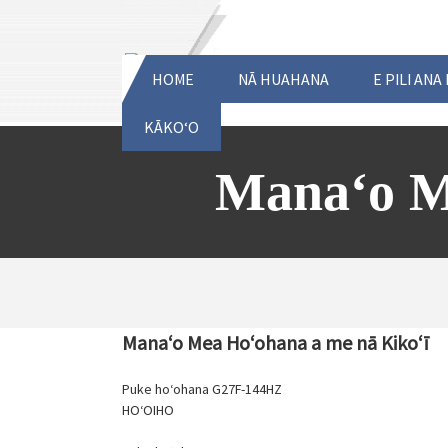
HOME
NĀ HUAHANA
E PILI ANA
KĀKOʻO
Manaʻo M
Manaʻo Mea Hoʻohana a me nā Kikoʻī
Puke hoʻohana G27F-144HZ
HOʻOIHO