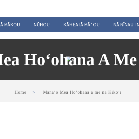
 IĀ MĀKOU
NŪHOU
KĀHEA IĀ MĀ˚OU
NĀ NĪNAU I 
ea Hoʻohana A Me 
Home
Manaʻo Mea Hoʻohana a me nā Kikoʻī