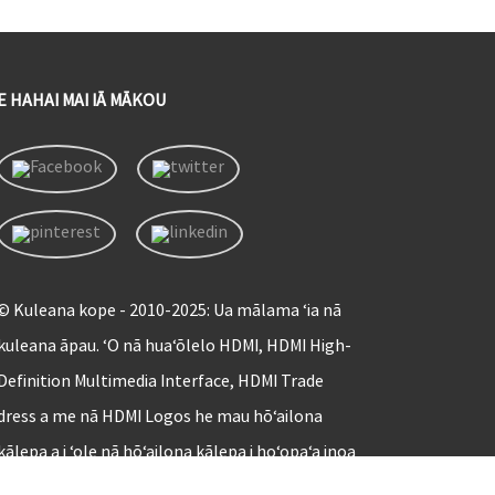
E HAHAI MAI IĀ MĀKOU
© Kuleana kope - 2010-2025: Ua mālama ʻia nā
kuleana āpau. ʻO nā huaʻōlelo HDMI, HDMI High-
Definition Multimedia Interface, HDMI Trade
dress a me nā HDMI Logos he mau hōʻailona
kālepa a i ʻole nā ​​hōʻailona kālepa i hoʻopaʻa inoa
ʻia o HDMI Licensing Administrator, Inc.