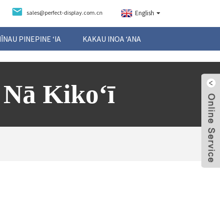
sales@perfect-display.com.cn
English
NĪNAU PINEPINE ʻIA
KAKAU INOA ʻANA
Nā Kikoʻī