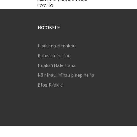
HOʻOIHO
HOʻOKELE
E pili ana iā mākou
Kāhea iā mā˚ou
Huakaʻi Hale Hana
Nā nīnau i nīnau pinepine ʻia
Blog Kiʻekiʻe