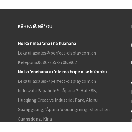
KĀHEA IĀ MĀ˚OU
No ka nīnau ʻana i nā huahana
Leka uila:
sales@perfect-display.com.cn
Kelepona:
0086-755-27085962
No ka ʻenehana a i ʻole ma hope o ke kūʻai aku
Leka uila:
sales@perfect-display.com.cn
helu wahi:
Papahele 5, ʻĀpana 2, Hale 8B,
Huaqiang Creative Industrial Park, Alanui
Guangguang, ʻĀpana ʻo Guangming, Shenzhen,
Guangdong, Kina