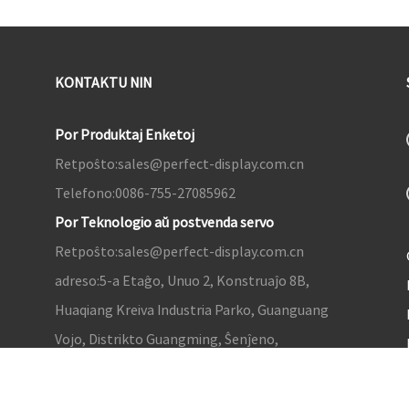
KONTAKTU NIN
Por Produktaj Enketoj
Retpoŝto:
sales@perfect-display.com.cn
Telefono:
0086-755-27085962
Por Teknologio aŭ postvenda servo
Retpoŝto:
sales@perfect-display.com.cn
adreso:
5-a Etaĝo, Unuo 2, Konstruaĵo 8B,
Huaqiang Kreiva Industria Parko, Guanguang
Vojo, Distrikto Guangming, Ŝenĵeno,
Gŭangdongo, Ĉinio