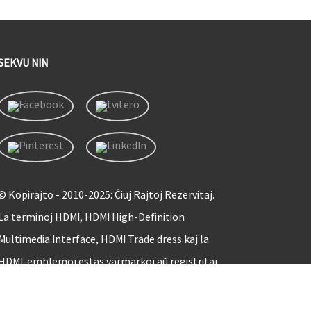
SEKVU NIN
© Kopirajto - 2010-2025: Ĉiuj Rajtoj Rezervitaj.
La terminoj HDMI, HDMI High-Definition
Multimedia Interface, HDMI Trade dress kaj la
HDMI-emblemoj estas varmarkoj aŭ registritaj
varmarkoj de HDMI Licensing Administrator, Inc.