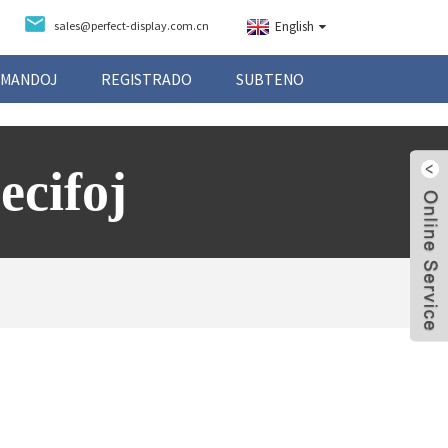
sales@perfect-display.com.cn
English
EMANDOJ
REGISTRADO
SUBTENO
ecifoj