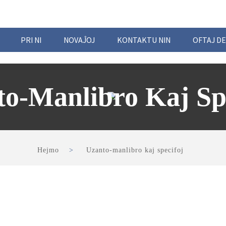
PRI NI
NOVAĴOJ
KONTAKTU NIN
OFTAJ D
o-Manlibro Kaj Sp
Hejmo
Uzanto-manlibro kaj specifoj