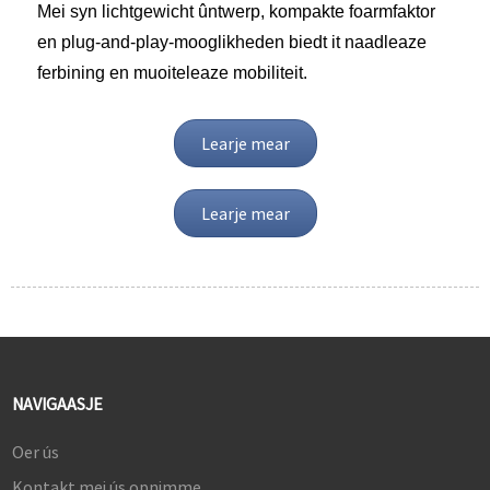
Mei syn lichtgewicht ûntwerp, kompakte foarmfaktor
en plug-and-play-mooglikheden biedt it naadleaze
ferbining en muoiteleaze mobiliteit.
Learje mear
Learje mear
NAVIGAASJE
Oer ús
Kontakt mei ús opnimme