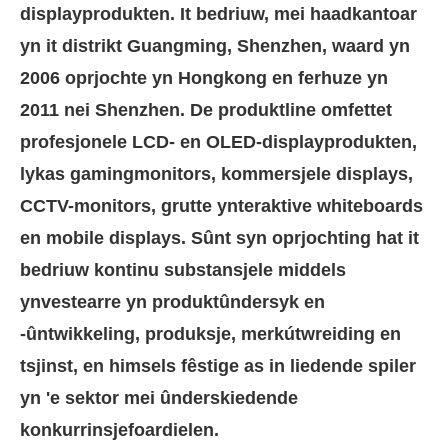
displayprodukten. It bedriuw, mei haadkantoar
yn it distrikt Guangming, Shenzhen, waard yn
2006 oprjochte yn Hongkong en ferhuze yn
2011 nei Shenzhen. De produktline omfettet
profesjonele LCD- en OLED-displayprodukten,
lykas gamingmonitors, kommersjele displays,
CCTV-monitors, grutte ynteraktive whiteboards
en mobile displays. Sûnt syn oprjochting hat it
bedriuw kontinu substansjele middels
ynvestearre yn produktûndersyk en
-ûntwikkeling, produksje, merkútwreiding en
tsjinst, en himsels fêstige as in liedende spiler
yn 'e sektor mei ûnderskiedende
konkurrinsjefoardielen.