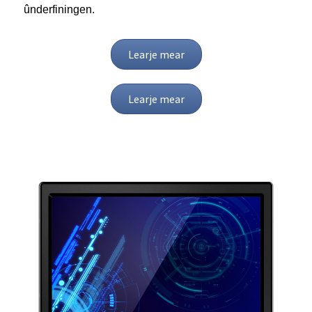
ûnderfiningen.
Learje mear
Learje mear