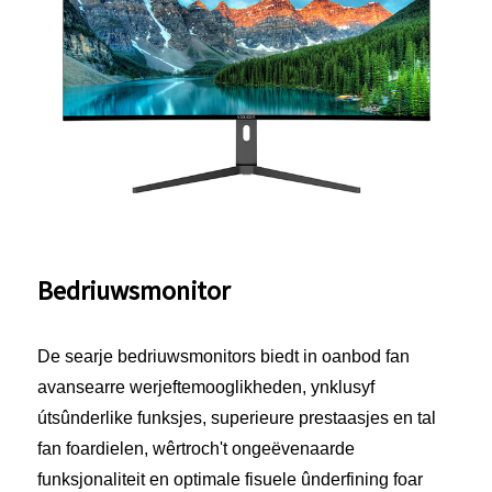
Bedriuwsmonitor
De searje bedriuwsmonitors biedt in oanbod fan
avansearre werjeftemooglikheden, ynklusyf
útsûnderlike funksjes, superieure prestaasjes en tal
fan foardielen, wêrtroch't ongeëvenaarde
funksjonaliteit en optimale fisuele ûnderfining foar