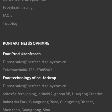
Fabryksrûnlieding
FAQ's
Topblog
KONTAKT MEI ÚS OPNIMME
Foar Produktenfraach
E-post:
sales@perfect-display.com.cn
Telefoan:
0086-755-27085962
Foar technology of nei-ferkeap
E-post:
sales@perfect-display.com.cn
adres:
5e ferdjipping, ienheid 2, gebou 8B, Huaqiang Creative
Industrial Park, Guanguang Road, Guangming District,
Shenzhen, Guangdong, Sina