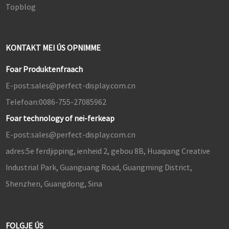
Topblog
KONTAKT MEI ÚS OPNIMME
Foar Produktenfraach
E-post:
sales@perfect-display.com.cn
Telefoan:
0086-755-27085962
Foar technology of nei-ferkeap
E-post:
sales@perfect-display.com.cn
adres:
5e ferdjipping, ienheid 2, gebou 8B, Huaqiang Creative
Industrial Park, Guanguang Road, Guangming District,
Shenzhen, Guangdong, Sina
FOLGJE ÚS