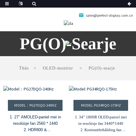
sales@perfect-display.com.cn
PG(O)-Searje
Thús
OLED-monitor
PG(O)-searje
MODEL：PG27DQO-240HZ
MODEL: PG34RQO-175HZ
1. 27” AMOLED-paniel mei in
1. 34” 1800R OLED-paniel mei
resolúsje fan 2560 * 1440
in resolúsje fan 3440*1440
2. HDR800 &
2. Kontrastferhâlding fan