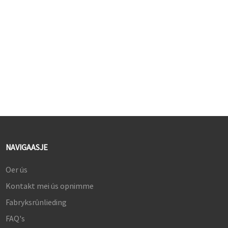
kontrastferhâlding 150000:1
150.000:1 en helderheid fan
3. 240Hz
250cd/m²
ferfarskingsfrekwinsje en
3. 98% DCI-P3, 100% sRGB
0.03ms reaksjetiid
kleurspektrum
4. 1.07B kleuren, 98% DCI-P3
4. 10.7B kleuren & ΔE≤2
& 97% NTSC kleurspektrum
kleuraberraasje
5.
USB-C mei PD 90W
5. 175Hz ferfarskingsfrekwinsje
en 0.1ms reaksjetiid
NAVIGAASJE
Oer ús
Kontakt mei ús opnimme
Fabryksrûnlieding
FAQ's