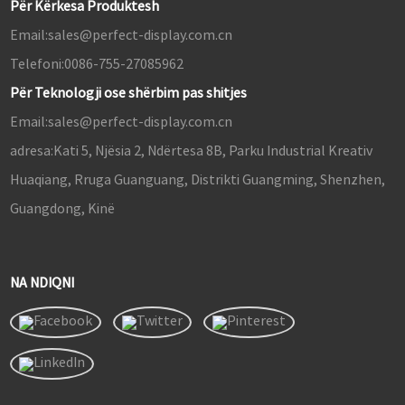
Për Kërkesa Produktesh
Email:
sales@perfect-display.com.cn
Telefoni:
0086-755-27085962
Për Teknologji ose shërbim pas shitjes
Email:
sales@perfect-display.com.cn
adresa:
Kati 5, Njësia 2, Ndërtesa 8B, Parku Industrial Kreativ
Huaqiang, Rruga Guanguang, Distrikti Guangming, Shenzhen,
Guangdong, Kinë
NA NDIQNI