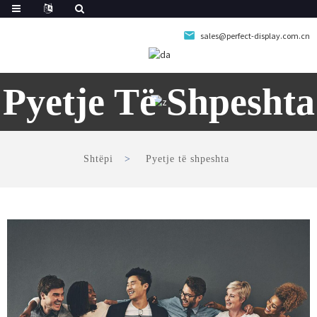
sales@perfect-display.com.cn
Pyetje Të Shpeshta
Shtëpi
Pyetje të shpeshta