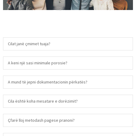
Cilat janë çmimet tuaja?
A keni një sasi minimale porosie?
A mund të jepni dokumentacionin përkatës?
Cila është koha mesatare e dorëzimit?
Çfarë lloj metodash pagese pranoni?