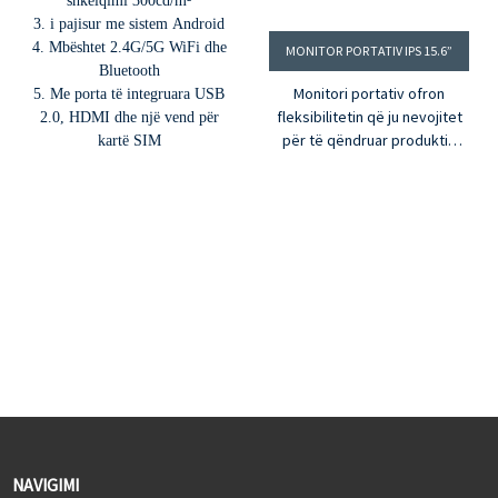
shkëlqimi 300cd/m²
3. i pajisur me sistem Android
4. Mbështet 2.4G/5G WiFi dhe
MONITOR PORTATIV IPS 15.6”
Bluetooth
Monitori portativ ofron
5. Me porta të integruara USB
fleksibilitetin që ju nevojitet
2.0, HDMI dhe një vend për
për të qëndruar produktiv
kartë SIM
kudo dhe në çdo kohë. I lehtë
për t’u përdorur, pa
shqetësime. I lehtë dhe gati
për udhëtim. I projektuar për
laptopë, desktopë, pajisje
konsole deri te telefona
inteligjentë dhe madje edhe
tableta. Gjithashtu, aksesori
perfekt për nevojat tuaja të
punës nga shtëpia. Lëvizni me
fleksibilitet dhe pa sakrifica.
NAVIGIMI