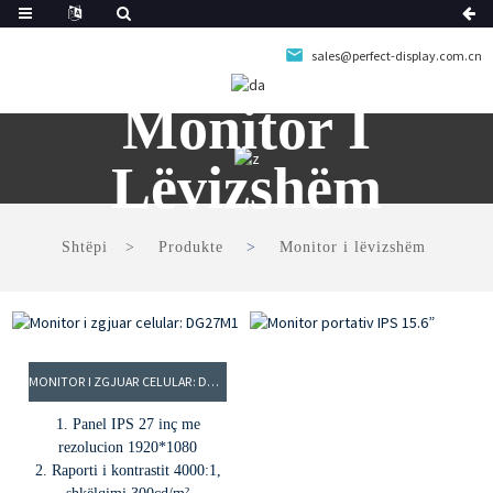
sales@perfect-display.com.cn
Monitor I
Lëvizshëm
Shtëpi
Produkte
Monitor i lëvizshëm
MONITOR I ZGJUAR CELULAR: DG27M1
1. Panel IPS 27 inç me
rezolucion 1920*1080
2. Raporti i kontrastit 4000:1,