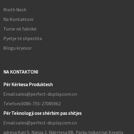
Rreth Nesh
Na Kontaktoni
Turne në fabrikë
Pyetje të shpeshta
Blogu kryesor
NA KONTAKTONI
Për Kërkesa Produktesh
Email:
sales@perfect-display.com.cn
Telefoni:
0086-755-27085962
Për Teknologji ose shërbim pas shitjes
Email:
sales@perfect-display.com.cn
adresa:
Kati 5, Njësia 2, Ndërtesa 8B, Parku Industrial Kreativ