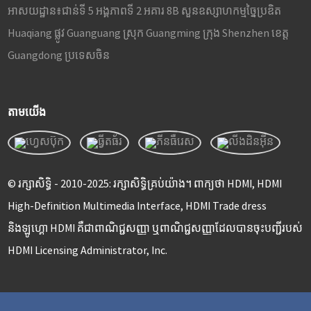
អាសយដ្ឋាន៖
ជាន់ទី 5 អង្គភាពទី 2 អគារ 8B សួនឧស្សាហកម្មច្នៃប្រឌិត
Huaqiang ផ្លូវ Guanguang ស្រុក Guangming ក្រុង Shenzhen ខេត្ត
Guangdong ប្រទេសចិន
តាមយើង
© រក្សាសិទ្ធិ - 2010-2025: រក្សាសិទ្ធិគ្រប់យ៉ាង។ ពាក្យថា HDMI, HDMI
High-Definition Multimedia Interface, HDMI Trade dress
និងឡូហ្គោ HDMI គឺជាពាណិជ្ជសញ្ញា ឬពាណិជ្ជសញ្ញាដែលបានចុះបញ្ជីរបស់
HDMI Licensing Administrator, Inc.