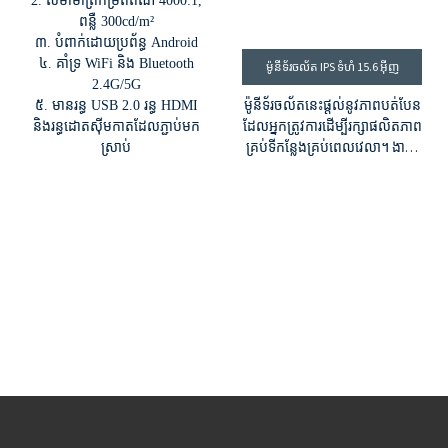
2. សមាមាត្រកម្រិតពណ៌ 4000:1,
ពន្លឺ 300cd/m²
៣. បំពាក់ដោយប្រព័ន្ធ Android
៤. គាំទ្រ WiFi និង Bluetooth
ម៉ូនីទ័រចល័ត IPS ទំហំ 15.6 អ៊ីញ
2.4G/5G
ម៉ូនីទ័រចល័តនេះផ្តល់នូវភាពបត់បែន
៥. មានរន្ធ USB 2.0 រន្ធ HDMI
ដែលអ្នកត្រូវការដើម្បីរក្សាផលិតភាព
និងរន្ធដោតស៊ីមកាតដែលភ្ជាប់មក
គ្រប់ទីកន្លែងគ្រប់ពេលវេលា។ ងាយ
ស្រាប់
ស្រួលប្រើ គ្មានការរំខាន។ ទម្ងន់
ស្រាល និងងាយស្រួលធ្វើដំណើរ។
រចនាឡើងសម្រាប់កុំព្យូទ័រយួរដៃ កុំ
ព្យូទ័រលើតុ ឧបករណ៍លេងហ្គេម
រហូតដល់ស្មាតហ្វូន និង
សូម្បីតែថេប្លេត។ ក៏ជាគ្រឿងបន្ថែមដ៏
ល្អឥតខ្ចោះសម្រាប់តម្រូវការធ្វើការពី
ផ្ទះរបស់អ្នក។ ផ្លាស់ទីដោយ
ភាពបត់បែន និងដោយគ្មានការ
លះបង់។