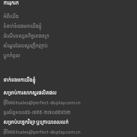
ការរុករក
អំពីយើង
ទំនាក់ទំនងមកយើងខ្ញុំ
ដំណើរទស្សនកិច្ចរោងចក្រ
សំណួរដែលសួរញឹកញាប់
ប្លុក​កំពូល
ទាក់ទងមកយើងខ្ញុំ
សម្រាប់ការសាកសួរផលិតផល
អ៊ីមែល៖
sales@perfect-display.com.cn
ទូរស័ព្ទ៖
០០៨៦-៧៥៥-២៧០៨៥៩៦២
សម្រាប់បច្ចេកវិទ្យា ឬក្រោយពេលលក់
អ៊ីមែល៖
sales@perfect-display.com.cn