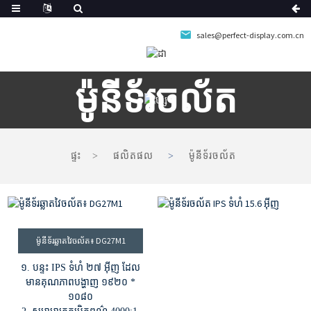
sales@perfect-display.com.cn
ម៉ូនីទ័រចល័ត
ផ្ទះ
ផលិតផល
ម៉ូនីទ័រចល័ត
ម៉ូនីទ័រឆ្លាតវៃចល័ត៖ DG27M1
១. បន្ទះ IPS ទំហំ ២៧ អ៊ីញ ដែល
មានគុណភាពបង្ហាញ ១៩២០ *
១០៨០