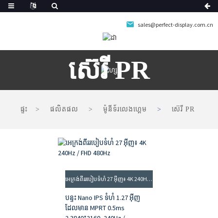
sales@perfect-display.com.cn
ស៊េរី PR
ផ្ទះ
ផលិតផល
ម៉ូនីទ័រលេងហ្គេម
ស៊េរី PR
អេក្រង់​ពីរ​របៀប​ទំហំ 27 អ៊ីញ៖ 4K 240HZ / FHD 480HZ
បន្ទះ Nano IPS ទំហំ 1.27 អ៊ីញ
ដែលមាន MPRT 0.5ms