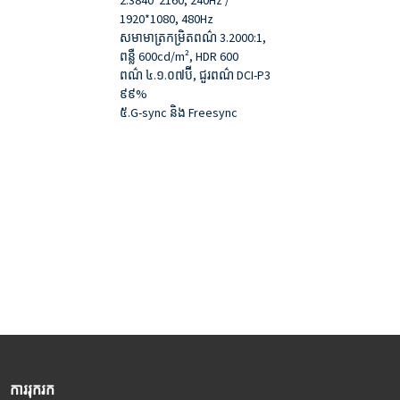
2.3840*2160, 240Hz /
1920*1080, 480Hz
សមាមាត្រកម្រិតពណ៌ 3.2000:1,
ពន្លឺ 600cd/m², HDR 600
ពណ៌ ៤.១.០៧ប៊ី, ជួរពណ៌ DCI-P3
៩៩%
៥.G-sync និង Freesync
ការរុករក