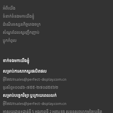
អំពីយើង
ទំនាក់ទំនងមកយើងខ្ញុំ
ដំណើរទស្សនកិច្ចរោងចក្រ
សំណួរដែលសួរញឹកញាប់
ប្លុក​កំពូល
ទាក់ទងមកយើងខ្ញុំ
សម្រាប់ការសាកសួរផលិតផល
អ៊ីមែល៖
sales@perfect-display.com.cn
ទូរស័ព្ទ៖
០០៨៦-៧៥៥-២៧០៨៥៩៦២
សម្រាប់បច្ចេកវិទ្យា ឬក្រោយពេលលក់
អ៊ីមែល៖
sales@perfect-display.com.cn
អាសយដ្ឋាន៖
ជាន់ទី 5 អង្គភាពទី 2 អគារ 8B សួនឧស្សាហកម្មច្នៃប្រឌិត