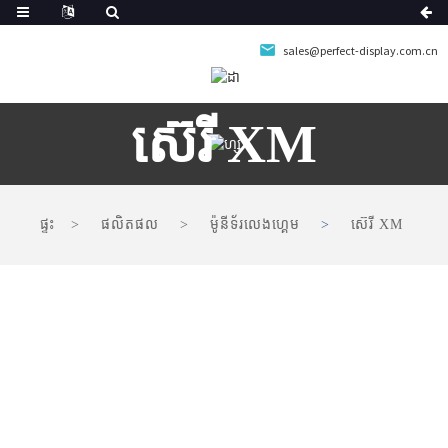
sales@perfect-display.com.cn
ស៊េរី XM
ផ្ទះ
ផលិតផល
ម៉ូនីទ័រលេងហ្គេម
ស៊េរី XM