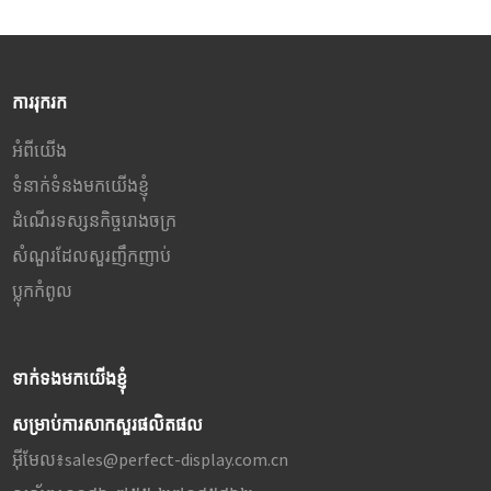
ការរុករក
អំពីយើង
ទំនាក់ទំនងមកយើងខ្ញុំ
ដំណើរទស្សនកិច្ចរោងចក្រ
សំណួរដែលសួរញឹកញាប់
ប្លុក​កំពូល
ទាក់ទងមកយើងខ្ញុំ
សម្រាប់ការសាកសួរផលិតផល
អ៊ីមែល៖
sales@perfect-display.com.cn