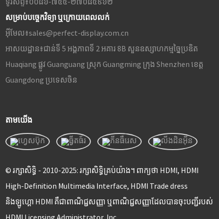
ទូរស័ព្ទ៖
០០៨៦-៧៥៥-២៧០៨៥៩៦២
សម្រាប់បច្ចេកវិទ្យា ឬក្រោយពេលលក់
អ៊ីមែល៖
sales@perfect-display.com.cn
អាសយដ្ឋាន៖
ជាន់ទី 5 អង្គភាពទី 2 អគារ 8B សួនឧស្សាហកម្មច្នៃប្រឌិត
Huaqiang ផ្លូវ Guanguang ស្រុក Guangming ក្រុង Shenzhen ខេត្ត
Guangdong ប្រទេសចិន
តាមយើង
© រក្សាសិទ្ធិ - 2010-2025: រក្សាសិទ្ធិគ្រប់យ៉ាង។ ពាក្យថា HDMI, HDMI
High-Definition Multimedia Interface, HDMI Trade dress
និងឡូហ្គោ HDMI គឺជាពាណិជ្ជសញ្ញា ឬពាណិជ្ជសញ្ញាដែលបានចុះបញ្ជីរបស់
HDMI Licensing Administrator, Inc.