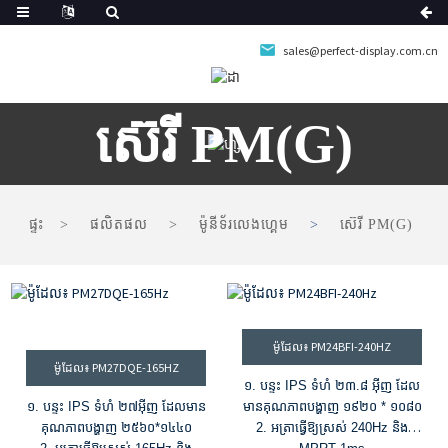
sales@perfect-display.com.cn
ស៊េរី PM(G)
ផ្ទះ
ផលិតផល
ម៉ូនីទ័រលេងហ្គេម
ស៊េរី PM(G)
ម៉ូដែល៖ PM24BFI-240HZ
ម៉ូដែល៖ PM27DQE-165HZ
១. បន្ទះ IPS ទំហំ ២៣.៨ អ៊ីញ ដែល
១. បន្ទះ IPS ទំហំ ២៧អ៊ីញ ដែលមាន
មានគុណភាពបង្ហាញ ១៩២០ * ១០៨០
គុណភាពបង្ហាញ ២៥៦០*១៤៤០
2. អត្រាធ្វើឱ្យស្រស់ 240Hz និង