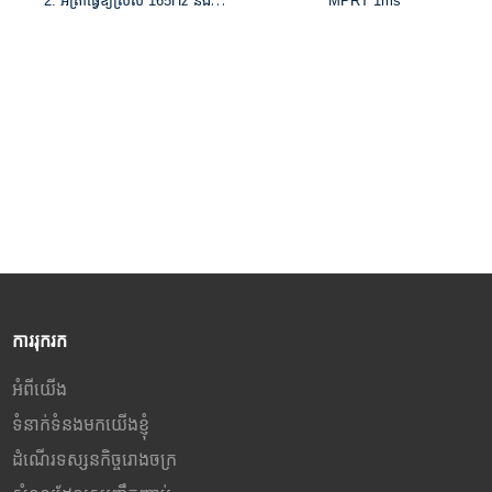
2. អត្រាធ្វើឱ្យស្រស់ 165Hz និង
MPRT 1ms
MPRT 1ms
៣. ១៦.៧ លានពណ៌ និង ៩៩% នៃ
៣. ពណ៌ 1.07B និង 95% DCI-P3
កម្រិតពណ៌ sRGB
color gamut
៤. ពន្លឺ 300cd/m² និងសមាមាត្រ
៤. HDR400, ពន្លឺ 350cd/m² និង
កម្រិតពណ៌ 1000:1
សមាមាត្រកម្រិតពណ៌ 1000:1
៥. បច្ចេកវិទ្យា FreeSync និង G-
៥. បច្ចេកវិទ្យា FreeSync និង G-
Sync
Sync
ការរុករក
អំពីយើង
ទំនាក់ទំនងមកយើងខ្ញុំ
ដំណើរទស្សនកិច្ចរោងចក្រ