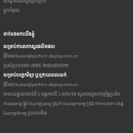
សំណួរដែលសួរញឹកញាប់
ប្លុក​កំពូល
ទាក់ទងមកយើងខ្ញុំ
សម្រាប់ការសាកសួរផលិតផល
អ៊ីមែល៖
sales@perfect-display.com.cn
ទូរស័ព្ទ៖
០០៨៦-៧៥៥-២៧០៨៥៩៦២
សម្រាប់បច្ចេកវិទ្យា ឬក្រោយពេលលក់
អ៊ីមែល៖
sales@perfect-display.com.cn
អាសយដ្ឋាន៖
ជាន់ទី 5 អង្គភាពទី 2 អគារ 8B សួនឧស្សាហកម្មច្នៃប្រឌិត
Huaqiang ផ្លូវ Guanguang ស្រុក Guangming ក្រុង Shenzhen ខេត្ត
Guangdong ប្រទេសចិន