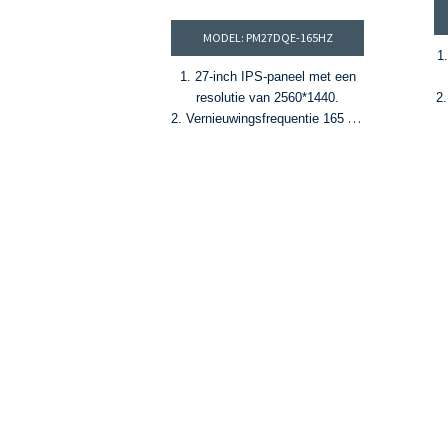
MODEL: PM27DQE-165HZ
1
1. 27-inch IPS-paneel met een
resolutie van 2560*1440.
2.
2. Vernieuwingsfrequentie 165 Hz
& MPRT 1 ms
3
3. 1,07 miljard kleuren en 95%
DCI-P3-kleurengamma
4. HDR400, helderheid 350 cd/m²
c
en contrastverhouding van
1000:1
5. FreeSync- en G-Sync-
technologieën