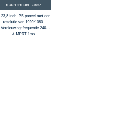
MODEL: PM24BFI-240HZ
. 23,8 inch IPS-paneel met een
resolutie van 1920*1080.
 Vernieuwingsfrequentie 240Hz
& MPRT 1ms
. 16,7 miljoen kleuren en 99%
sRGB-kleurengamma
4. Helderheid 300 cd/m² &
ontrastverhouding van 1000:1
5. FreeSync- en G-Sync-
technologieën