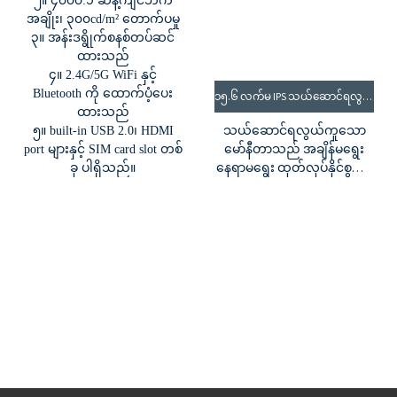
၂။ ၄၀၀၀:၁ ဆန့်ကျင်ဘက်
အချိုး၊ ၃၀၀cd/m² တောက်ပမှု
၃။ အန်းဒရွိုက်စနစ်တပ်ဆင်
ထားသည်
၄။ 2.4G/5G WiFi နှင့်
Bluetooth ကို ထောက်ပံ့ပေး
၁၅.၆ လက်မ IPS သယ်ဆောင်ရလွယ်ကူသော မော်နီတာ
ထားသည်
သယ်ဆောင်ရလွယ်ကူသော
၅။ built-in USB 2.0၊ HDMI
မော်နီတာသည် အချိန်မရွေး
port များနှင့် SIM card slot တစ်
နေရာမရွေး ထုတ်လုပ်နိုင်စွမ်းရှိ
ခု ပါရှိသည်။
စေရန် လိုအပ်သော ပြောင်း
လွယ်ပြင်လွယ်ရှိမှုကို ပေး
စွမ်းသည်။ အသုံးပြုရလွယ်ကူ
ပြီး အခက်အခဲကင်းသည်။
ပေါ့ပါးပြီး ခရီးသွားရန် အသင့်
ဖြစ်သည်။ လက်တော့ပ်များ၊ ဒ
က်စ်တော့များ၊ ကွန်ဆိုးလ်
စက်ပစ္စည်းများမှ စမတ်ဖုန်းများ
နှင့် တက်ဘလက်များအထိ
ဒီဇိုင်းထုတ်ထားသည်။ ထို့
အပြင် အိမ်မှအလုပ်လုပ်ရန်
လိုအပ်ချက်များအတွက်