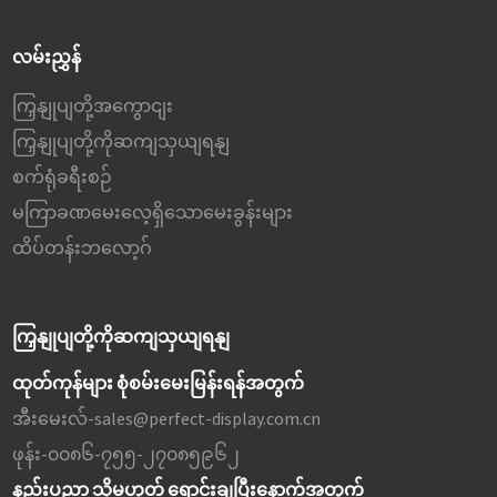
ပြီးပြည့်စုံသော ဆက်စပ်ပစ္စည်း
တစ်ခုဖြစ်သည်။ ပြောင်းလွယ်
လမ်းညွှန်
ပြင်လွယ်ရှိပြီး စွန့်လွှတ်မှုမရှိဘဲ
ရွေ့လျားနိုင်သည်။
ကြှနျုပျတို့အကွောငျး
ကြှနျုပျတို့ကိုဆကျသှယျရနျ
စက်ရုံခရီးစဉ်
မကြာခဏမေးလေ့ရှိသောမေးခွန်းများ
ထိပ်တန်းဘလော့ဂ်
ကြှနျုပျတို့ကိုဆကျသှယျရနျ
ထုတ်ကုန်များ စုံစမ်းမေးမြန်းရန်အတွက်
အီးမေးလ်-
sales@perfect-display.com.cn
ဖုန်း-
၀၀၈၆-၇၅၅-၂၇၀၈၅၉၆၂
နည်းပညာ သို့မဟုတ် ရောင်းချပြီးနောက်အတွက်