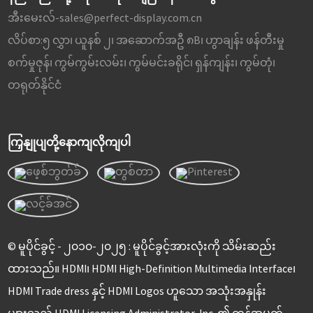
အီးမေးလ်-
sales@perfect-display.com.cn
လိပ်စာ:
၅ လွှာ၊ ယူနစ် ၂၊ အဆောက်အဦ ၈B၊ ဟွာချန်း ဖန်တီးမှု
စက်မှုဇုန်၊ ကွမ်ကွမ်းလမ်း၊ ကွမ်မင်းခရိုင်၊ ရှန်ကျန်း၊ ကွမ်တုံ၊
တရုတ်နိုင်ငံ
ကြှနျုပျတို့နောကျလိုကျပါ
© မူပိုင်ခွင့် - ၂၀၁၀-၂၀၂၅ : မူပိုင်ခွင့်အားလုံးကို သိမ်းဆည်း
ထားသည်။ HDMI၊ HDMI High-Definition Multimedia Interface၊
HDMI Trade dress နှင့် HDMI Logos ဟူသော အသုံးအနှုန်း
များသည် HDMI Licensing Administrator, Inc. ၏ ကုန်အမှတ်