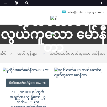
sales@perfect-display.com.cn
သယ်ဆောင်ရ
လွယ်ကူသော မော်နီ
တာ
အိမ်
ထုတ်ကုန်များ
သယ်ဆောင်ရလွယ်ကူသော မော်နီတာ
မိုဘိုင်းစမတ်မော်နီတာ- DG27M1
၁။ 1920*1080 ရုပ်ထွက်
အရည်အသွေးရှိသော ၂၇
လက်မ IPS ပြား