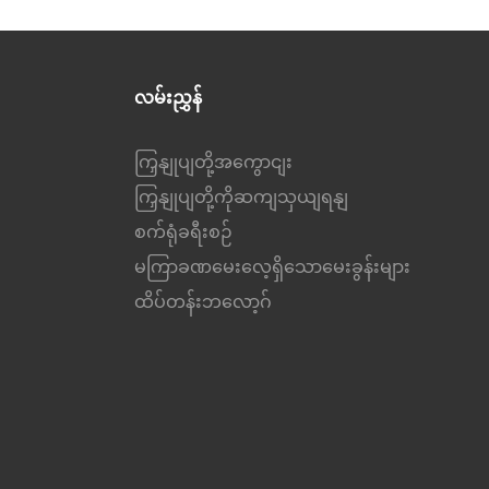
လမ်းညွှန်
ကြှနျုပျတို့အကွောငျး
ကြှနျုပျတို့ကိုဆကျသှယျရနျ
စက်ရုံခရီးစဉ်
မကြာခဏမေးလေ့ရှိသောမေးခွန်းများ
ထိပ်တန်းဘလော့ဂ်