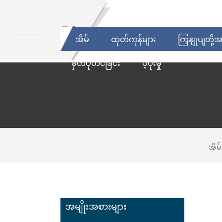
အိမ်
ထုတ်ကုန်များ
ကြှနျုပျတို့
မှတ်ပုံတင်ခြင်း
ပံ့ပိုးမှု
အိမ်
အမျိုးအစားများ