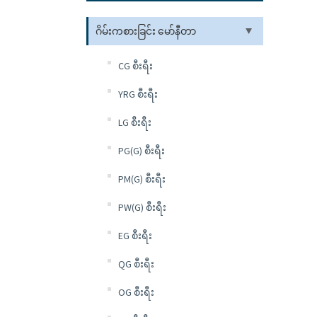
ဂိမ်းကစားခြင်း မော်နီတာ
CG စီးရီး
YRG စီးရီး
LG စီးရီး
PG(G) စီးရီး
PM(G) စီးရီး
PW(G) စီးရီး
EG စီးရီး
QG စီးရီး
OG စီးရီး