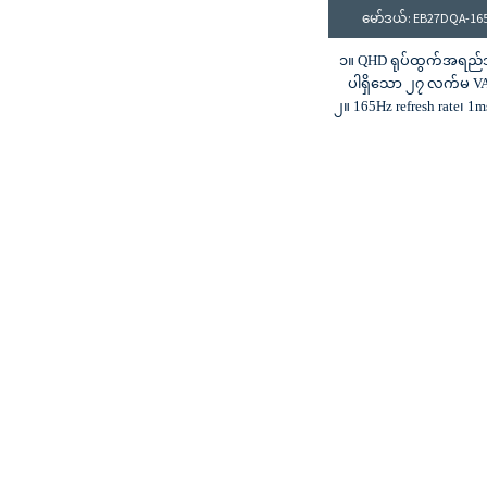
မော်ဒယ်: EB27DQA-16
၁။ QHD ရုပ်ထွက်အရည
ပါရှိသော ၂၇ လက်မ VA
၂။ 165Hz refresh rate၊ 
၃။ 350cd/m² တောက်ပမှုနှင
ဆန့်ကျင်ဘက်အချိ
၄။ ၈ ဘစ် အရောင်အနက်
သန်း အရောင်များ
၅။ ၈၅% sRGB အရောင်
စုံလင်မှု
၆။ HDMI နှင့် DP အဝင