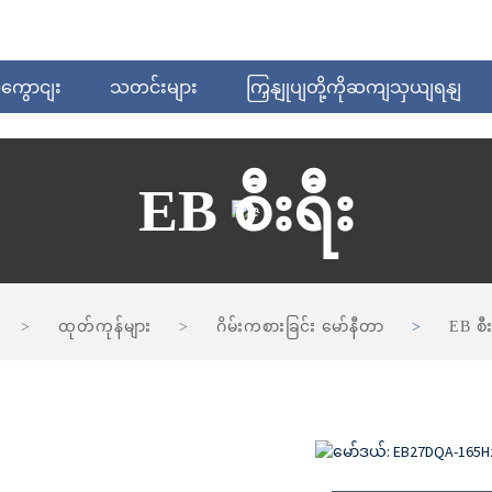
အကွောငျး
သတင်းများ
ကြှနျုပျတို့ကိုဆကျသှယျရနျ
EB စီးရီး
ထုတ်ကုန်များ
ဂိမ်းကစားခြင်း မော်နီတာ
EB စီး