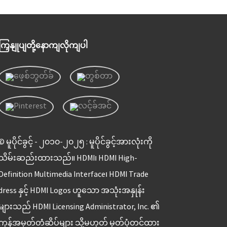
ကြှနျုပျတို့နောကျလိုကျပါ
© မူပိုင်ခွင့် - ၂၀၁၀-၂၀၂၅ : မူပိုင်ခွင့်အားလုံးကို
သိမ်းဆည်းထားသည်။ HDMI၊ HDMI High-
Definition Multimedia Interface၊ HDMI Trade
dress နှင့် HDMI Logos ဟူသော အသုံးအနှုန်း
များသည် HDMI Licensing Administrator, Inc. ၏
ကုန်အမှတ်တံဆိပ်များ သို့မဟုတ် မှတ်ပုံတင်ထား