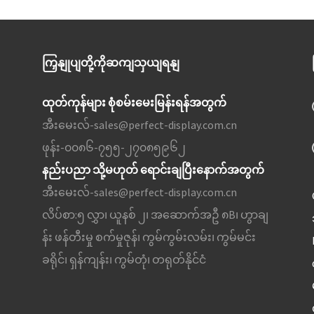
ကြှနျုပျတို့ကိုဆကျသှယျရနျ
ထုတ်ကုန်များ စုံစမ်းမေးမြန်းရန်အတွက်
အီးမေးလ်-
sales@perfect-display.com.cn
ဖုန်း-
၀၀၈၆-၇၅၅-၂၇၀၈၅၉၆၂
နည်းပညာ သို့မဟုတ် ရောင်းချပြီးနောက်အတွက်
အီးမေးလ်-
sales@perfect-display.com.cn
လိပ်စာ:
၅ လွှာ၊ ယူနစ် ၂၊ အဆောက်အဦ ၈B၊ ဟွာချ
န်း ဖန်တီးမှု စက်မှုဇုန်၊ ကွမ်ကွမ်းလမ်း၊ ကွမ်မင်း
ခရိုင်၊ ရှန်ကျန်း၊ ကွမ်တုံ၊ တရုတ်နိုင်ငံ