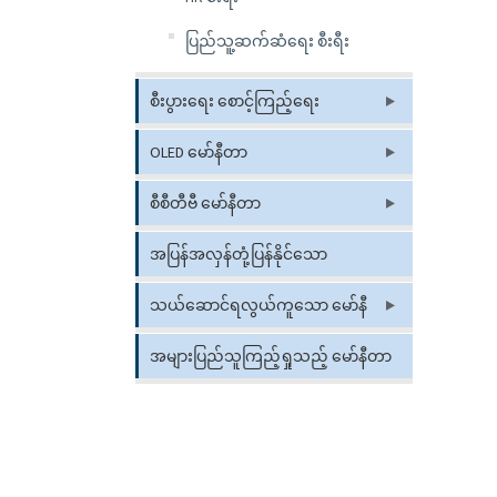
ပြည်သူ့ဆက်ဆံရေး စီးရီး
စီးပွားရေး စောင့်ကြည့်ရေး
OLED မော်နီတာ
စီစီတီဗီ မော်နီတာ
အပြန်အလှန်တုံ့ပြန်နိုင်သော
Whiteboard
သယ်ဆောင်ရလွယ်ကူသော မော်နီ
တာ
အများပြည်သူကြည့်ရှုသည့် မော်နီတာ