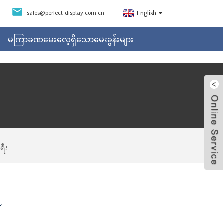
sales@perfect-display.com.cn
English
မကြာခဏမေးလေ့ရှိသောမေးခွန်းများ
ရီး