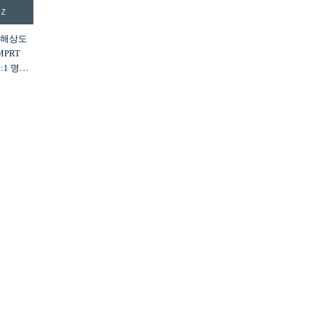
HZ
D 해상도
 MPRT
0:1 명암
0만 색상
역
력