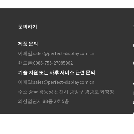
문의하기
제품 문의
이메일:
sales@perfect-display.com.cn
핸드폰:
0086-755-27085962
기술 지원 또는 사후 서비스 관련 문의
이메일:
sales@perfect-display.com.cn
주소:
중국 광둥성 선전시 광밍구 광광로 화창창
의산업단지 8B동 2호 5층