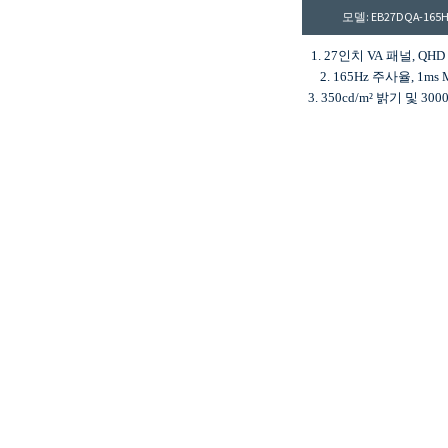
모델: EB27DQA-165
1. 27인치 VA 패널, QH
2. 165Hz 주사율, 1ms
3. 350cd/m² 밝기 및 300
비
4. 8비트 색심도, 167
5. 85% sRGB 색
6. HDMI 및 DP 입