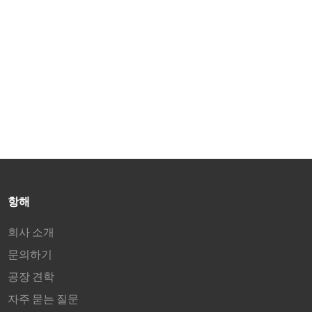
색역
3. HDR10, 200 cd/m² 밝기 및
3000:1 명암비
4. 75Hz 주사율 및 12ms(G2G)
응답 시간
®
5. HDMI
및 VGA 포트
항해
회사 소개
문의하기
공장 견학
자주 묻는 질문