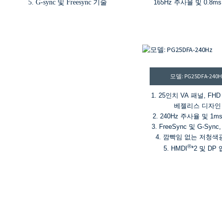
5. G-sync 및 Freesync 기술
165Hz 주사율 및 0.8ms
G-Sync 및 FreeSyn
10억 7천만 색상, 90% DC
역, Delta E ≤2
®
HDMI
DP, USB-A, U
USB-C(PD 65W) 
HDR400, 400cd/m² 
모델: PG25DFA-240
1000:1 명암비
1. 25인치 VA 패널, FH
베젤리스 디자인
2. 240Hz 주사율 및 1m
3. FreeSync 및 G-Sync
4. 깜빡임 없는 저청색
®
5. HMDI
*2 및 DP