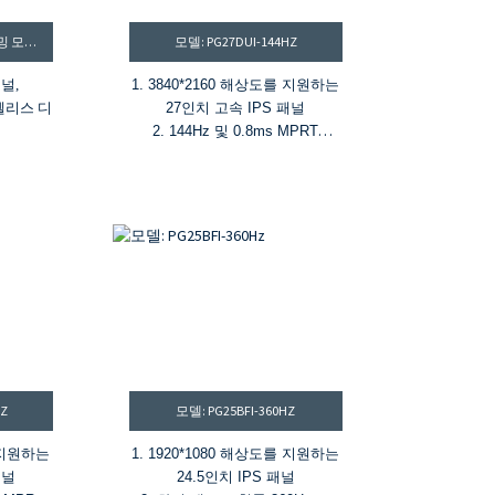
27인치 고속 IPS QHD 게이밍 모니터
모델: PG27DUI-144HZ
패널,
1. 3840*2160 해상도를 지원하는
베젤리스 디
27인치 고속 IPS 패널
2. 144Hz 및 0.8ms MPRT
 MPRT
3. 1670만 색상, DCI-P3 95%,
nc 기술
△E<1.9
CI-P3
4. HDR400, 밝기 400 cd/m², 명암
력
비 1000:1
®
 밝기 및
5. HDMI
DP, USB-A, USB-B 및
USB-C(PD 65W)
HZ
모델: PG25BFI-360HZ
를 지원하는
1. 1920*1080 해상도를 지원하는
패널
24.5인치 IPS 패널