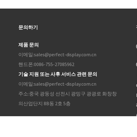
문의하기
제품 문의
이메일:
sales@perfect-display.com.cn
핸드폰:
0086-755-27085962
기술 지원 또는 사후 서비스 관련 문의
이메일:
sales@perfect-display.com.cn
주소:
중국 광둥성 선전시 광밍구 광광로 화창창
의산업단지 8B동 2호 5층