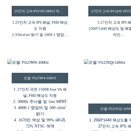
25인치 고속 IPS FHD 280HZ 게이밍 모니터
1.25인치 고속 IPS 패널, FHD 해상
1.27인치 고속 IPS 
도 지원
2560*1440 해상도 및 
2.350cd/m² 밝기 및 1000:1 명암비
자인
3.280Hz 주사율
2.240Hz 주사율 및 1ms
4.99% sRGB 색역
3. G-Sync 및 FreeSy
5. G-Sync 및 FreeSync
4.1.07B 색상 및 99% D
5. HDMI 및 DP 입
6. HDR400, 400니트
1000:1 명암비
모델: PG27RFA-300HZ
1. 27인치 곡면 1500R Fast VA 패
널, FHD 해상도 지원
2. 300Hz 주사율 및 1ms MPRT
3. 4000:1 명암비 및 300 cd/m²
모델: PG27DQI-165
밝기
4. 1670만 색상 및 99% sRGB,
1. 2560*1440 해상도
72% NTSC 색역
27인치 고속 IPS 