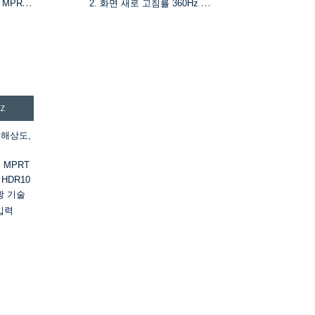
 MPRT
2. 화면 새로 고침률 360Hz 및
c 기술
MPRT 1ms.
I-P3 색
3. 1670만 색상 및 100% sRGB
색역
4. HDR, 밝기 400cd/m² 및 명암
SB-B 및
비 1000:1
포트
5. FreeSync 및 G-Sync
밝기 및
HZ
D 해상도,
s MPRT
, HDR10
광 기술
 입력