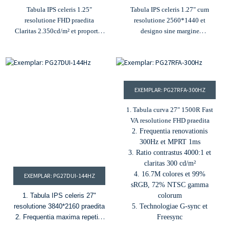
Tabula IPS celeris 1.25"
Tabula IPS celeris 1.27" cum
resolutione FHD praedita
resolutione 2560*1440 et
Claritas 2.350cd/m² et proportio
designo sine margine
contrastus 1000:1
Frequentia renovationis 2.240Hz
Frequentia Renovationis
et MPRT 1ms
3.280Hz
3. Technologiae G-Sync et
4.99% gammae colorum sRGB
FreeSync
5. G-Sync et Freesync
Colores 4.1.07B et 99% DCI-P3
EXEMPLAR: PG27RFA-300HZ
5. Ingressus HDMI et DP
6. HDR400, 400 nits et proportio
1. Tabula curva 27″ 1500R Fast
contrastus 1000:1
VA resolutione FHD praedita
2. Frequentia renovationis
300Hz et MPRT 1ms
3. Ratio contrastus 4000:1 et
claritas 300 cd/m²
4. 16.7M colores et 99%
EXEMPLAR: PG27DUI-144HZ
sRGB, 72% NTSC gamma
1. Tabula IPS celeris 27"
colorum
resolutione 3840*2160 praedita
5. Technologiae G-sync et
2. Frequentia maxima repetita
Freesync
(MPRT) 144Hz et 0.8ms