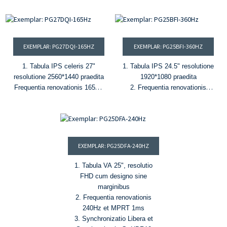
3. 16.7M colores, 95% DCI-
P3, et △E < 1.9
4. HDR400, splendor 400
cd/m² et proportio contrastus
EXEMPLAR: PG27DQI-165HZ
EXEMPLAR: PG25BFI-360HZ
1000:1
®
5. HDMI
, DP, USB-A, USB-B,
1. Tabula IPS celeris 27"
1. Tabula IPS 24.5" resolutione
et USB-C (PD 65W)
resolutione 2560*1440 praedita
1920*1080 praedita
Frequentia renovationis 165Hz
2. Frequentia renovationis
et MPRT 0.8ms
360Hz et 1ms MPRT.
Technologiae G-Sync et
3. 16.7M colores et 100%
FreeSync
sRGB gamma colorum
1.07 miliarda colorum et 90%
4. HDR, splendor 400cd/m² et
gammae colorum DCI-P3 et
proportio contrastus 1000:1
EXEMPLAR: PG25DFA-240HZ
Delta E ≤2
5. FreeSync et G-Sync
®
HDMI
, portus DP, USB-A,
1. Tabula VA 25", resolutio
USB-B, et USB-C (PD 65W)
FHD cum designo sine
HDR400, 400cd/m² et proportio
marginibus
contrastus 1000:1
2. Frequentia renovationis
240Hz et MPRT 1ms
3. Synchronizatio Libera et