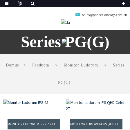
sales@perfect-display.com.cn
Series PG(G)
Domus
Producta
Monitor Ludorum
Series
PG(G)
MONITOR LUDORUM IPS 25" CELER FHD 280HZ
MONITOR LUDORUM IPS QHD CELER 27"