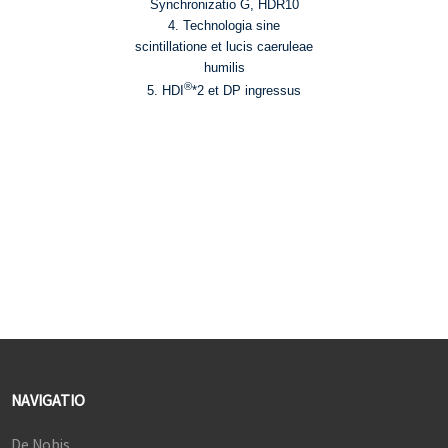
Synchronizatio G, HDR10
4. Technologia sine
scintillatione et lucis caeruleae
humilis
®
5. HDI
*2 et DP ingressus
NAVIGATIO
De Nobis