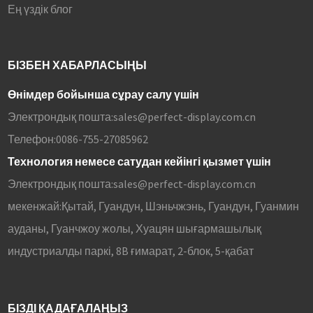
Ең үздік блог
БІЗБЕН ХАБАРЛАСЫҢЫ
Өнімдер бойынша сұрау салу үшін
Электрондық пошта:
sales@perfect-display.com.cn
Телефон:
0086-755-27085962
Технология немесе сатудан кейінгі қызмет үшін
Электрондық пошта:
sales@perfect-display.com.cn
мекенжай:
Қытай, Гуандун, Шэньчжэнь, Гуандун, Гуанмин
ауданы, Гуанчжоу жолы, Хуацян шығармашылық
индустриалды паркі, 8B ғимарат, 2-блок, 5-қабат
БІЗДІ ҚАДАҒАЛАҢЫЗ