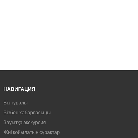
2. 16,7 миллион түс және
120% RGB түс гаммасы
3. HDR10, 200 cd/m²
жарықтық және 3000:1
контраст қатынасы
4. 75 Гц жаңарту жиілігі және
12 мс (G2G) жауап беру
уақыты
®
5. HDMI
және VGA порттары
НАВИГАЦИЯ
Біз туралы
Бізбен хабарласыңы
Зауытқа экскурсия
Жиі қойылатын сұрақтар