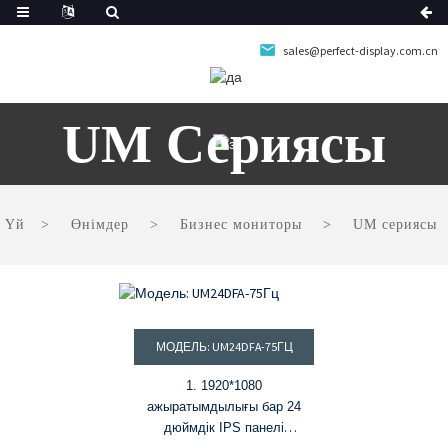
sales@perfect-display.com.cn
UM Сериясы
Үй
Өнімдер
Бизнес мониторы
UM сериясы
МОДЕЛЬ: UM24DFA-75ГЦ
1. 1920*1080
ажыратымдылығы бар 24
дюймдік IPS панелі