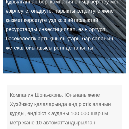
Құрылғаннан бері компания өнімді зерттеу мен
әзірлеуге, өндіруге, нарықты кеңейтуге және
қызмет көрсетуге үздіксіз айтарлықтай
ресурстарды инвестициялап, өзін әртүрлі
бәсекелестік артықшылықтары бар саланың
жетекші ойыншысы ретінде танытты.
Компания Шэньчжэнь, Юньнань және
Хуэйчжоу қалаларында өндірістік алаңын
құрды, өндірістік ауданы 100 000 шаршы
метр және 10 автоматтандырылған