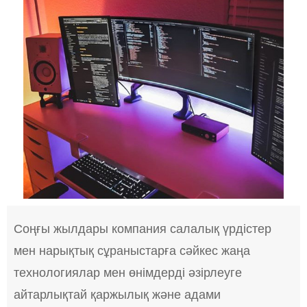
Соңғы жылдары компания салалық үрдістер
мен нарықтық сұраныстарға сәйкес жаңа
технологиялар мен өнімдерді әзірлеуге
айтарлықтай қаржылық және адами