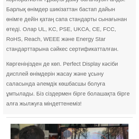
Барлық өнімдер шикізаттан бастап дайын
өнімге дейін қатаң сапа стандарты сынағынан
өтеді. Олар UL, KC, PSE, UKCA, CE, FCC,
RoHS, Reach, WEEE және Energy Star
стандарттарына сәйкес сертификатталған.
Көргеніңізден де көп. Perfect Display кәсіби
дисплей өнімдерін жасау және ұсыну
саласында әлемдік көшбасшы болуға
ұмтылады. Біз сіздермен бірге болашақта бірге
алға жылжуға міндеттенеміз!