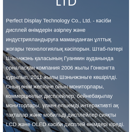
LTD
Perfect Display Technology Co., Ltd. - кәсіби
дисплей өнімдерін әзірлеу және
индустрияландыруға маманданған ұлттық
жоғары технологиялық кәсіпорын. Штаб-пәтері
Шэньчжэнь қаласының Гуанмин ауданында
орналасқан компания 2006 жылы Гонконгта
құрылып, 2011 жылы Шэньчжэньге көшірілді.
Оның өнім желісіне ойын мониторлары,
коммерциялық дисплейлер, бейнебақылау
мониторлары, үлкен өлшемді интерактивті ақ
тақталар және мобильді дисплейлер сияқты
LCD және OLED кәсіби дисплей өнімдері кіреді.