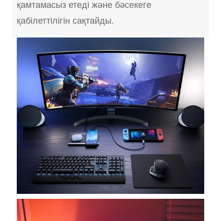
қамтамасыз етеді және бәсекеге
қабілеттілігін сақтайды.