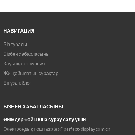
НАВИГАЦИЯ
Біз туралы
Бізбен хабарласыңы
Зауытқа экскурсия
Жиі қойылатын сұрақтар
Ең үздік блог
БІЗБЕН ХАБАРЛАСЫҢЫ
Өнімдер бойынша сұрау салу үшін
Электрондық пошта:
sales@perfect-display.com.cn