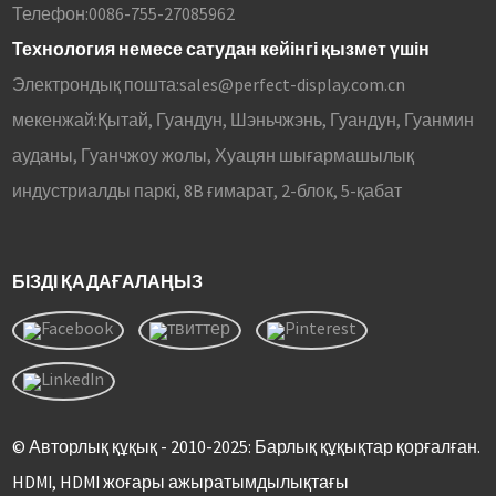
Телефон:
0086-755-27085962
Технология немесе сатудан кейінгі қызмет үшін
Электрондық пошта:
sales@perfect-display.com.cn
мекенжай:
Қытай, Гуандун, Шэньчжэнь, Гуандун, Гуанмин
ауданы, Гуанчжоу жолы, Хуацян шығармашылық
индустриалды паркі, 8B ғимарат, 2-блок, 5-қабат
БІЗДІ ҚАДАҒАЛАҢЫЗ
© Авторлық құқық - 2010-2025: Барлық құқықтар қорғалған.
HDMI, HDMI жоғары ажыратымдылықтағы