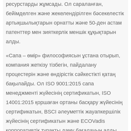
ресурстарды жұмсады. Ол сараланған,
бейімделген және жекелендірілген бәсекелестік
артықшылықтарын орнатты және 50-ден астам
патенттер мен зияткерлік меншік құқықтарын
алды.
«Сапа – өмір» философиясын ұстана отырып,
компания жеткізу тізбегін, пайдалану
процестерін және өндірістік сәйкестікті қатаң
бақылайды. Ол ISO 9001:2015 сапа
менеджменті жүйесінің сертификатын, ISO
14001:2015 қоршаған ортаны басқару жүйесінің
сертификатын, BSCI әлеуметтік жауапкершілік
жүйесінің сертификатын және ECOVadis
корпоративтік тұрақты даму бағалауын алды.