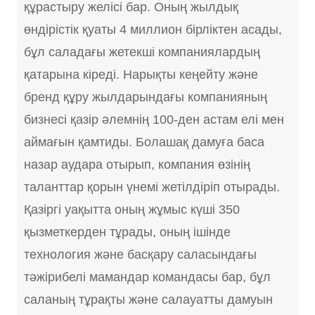
құрастыру желісі бар. Оның жылдық
өндірістік қуаты 4 миллион бірліктен асады,
бұл саладағы жетекші компаниялардың
қатарына кіреді. Нарықты кеңейту және
бренд құру жылдарындағы компанияның
бизнесі қазір әлемнің 100-ден астам елі мен
аймағын қамтиды. Болашақ дамуға баса
назар аудара отырып, компания өзінің
таланттар қорын үнемі жетілдіріп отырады.
Қазіргі уақытта оның жұмыс күші 350
қызметкерден тұрады, оның ішінде
технология және басқару саласындағы
тәжірибелі мамандар командасы бар, бұл
саланың тұрақты және салауатты дамуын