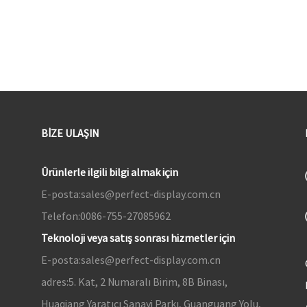
BIZE ULAŞIN
Ürünlerle ilgili bilgi almak için
E-posta:
sales@perfect-display.com.cn
Telefon:
0086-755-27085962
Teknoloji veya satış sonrası hizmetler için
E-posta:
sales@perfect-display.com.cn
adres:
5. Kat, 2 Numaralı Birim, 8B Binası,
Huaqiang Yaratıcı Sanayi Parkı, Guanguang Yolu,