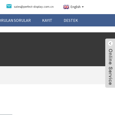
sales@perfect-display.com.cn
English
SORULAN SORULAR
KAYIT
DESTEK