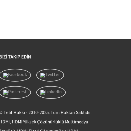
BIZI TAKIP EDIN
© Telif Hakkı - 2010-2025: Tüm Hakları Saklıdır.
HDMI, HDMI Yüksek Çözünürlüklü Multimedya
Arayüzü, HDMI Ticari Görünümü ve HDMI