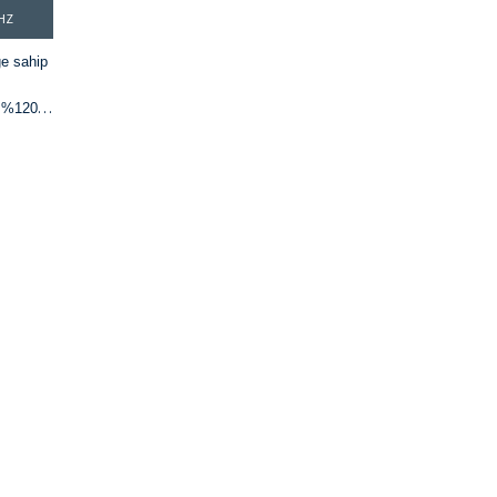
HZ
ğe sahip
e %120
aklık ve
anı
ve 12 ms
i
lantı