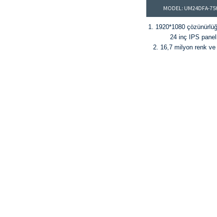
MODEL: UM24DFA-75
1. 1920*1080 çözünürlü
24 inç IPS panel
2. 16,7 milyon renk v
sRGB renk gamı
3. HDR10, 200 cd/m² parl
3000:1 kontrast or
4. 75 Hz yenileme hızı 
(G2G) tepki süres
®
5. HDMI
ve VGA bağ
noktaları