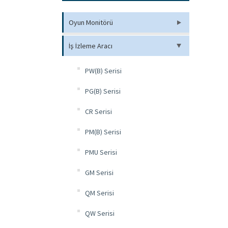
Oyun Monitörü
İş İzleme Aracı
PW(B) Serisi
PG(B) Serisi
CR Serisi
PM(B) Serisi
PMU Serisi
GM Serisi
QM Serisi
QW Serisi