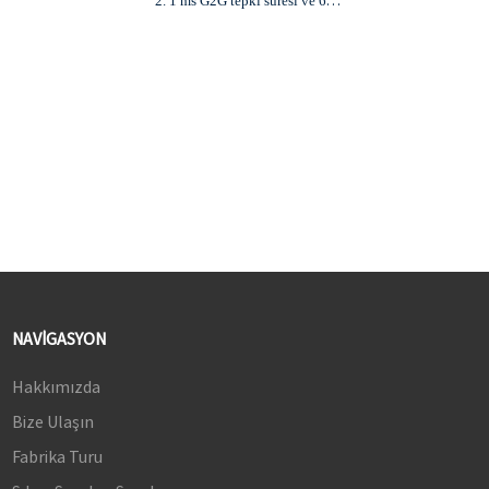
2. 1 ms G2G tepki süresi ve 60
Hz yenileme hızı
3. 100.000:1 kontrast oranı ve
400 cd/m²
4. HDMI ve Type-C girişlerini
destekler.
5. HDR işlevini destekler.
NAVIGASYON
Hakkımızda
Bize Ulaşın
Fabrika Turu