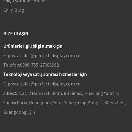
Sıkça Sorulan Sorular
En İyi Blog
BIZE ULAŞIN
Ürünlerle ilgili bilgi almak için
E-posta:
sales@perfect-display.com.cn
Telefon:
0086-755-27085962
Teknoloji veya satış sonrası hizmetler için
E-posta:
sales@perfect-display.com.cn
adres:
5. Kat, 2 Numaralı Birim, 8B Binası, Huaqiang Yaratıcı
Sanayi Parkı, Guanguang Yolu, Guangming Bölgesi, Shenzhen,
Guangdong, Çin