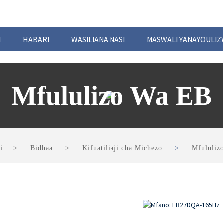
I
HABARI
WASILIANA NASI
MASWALI YANAYOULI
Mfululizo Wa EB
i
Bidhaa
Kifuatiliaji cha Michezo
Mfululiz