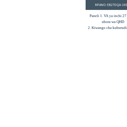
MFANO: EB27DQA-16
Paneli 1. VA ya inchi 2
ubora wa QHD
2. Kiwango cha kuburudi
165Hz, MPRT ya 1
3. Mwangaza wa 350cd
uwiano wa utofautishaji w
4. Kina cha rangi ya biti 8,
mita 16.7
5. 85% sRGB rangi g
6. Ingizo za HDMI n