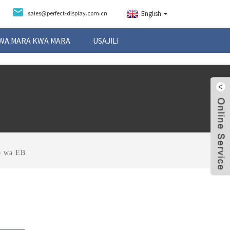
sales@perfect-display.com.cn
English
ZWA MARA KWA MARA
USAJILI
o wa EB