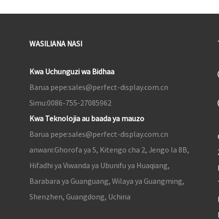
WASILIANA NASI
Kwa Uchunguzi wa Bidhaa
Barua pepe:
sales@perfect-display.com.cn
Simu:
0086-755-27085962
Kwa Teknolojia au baada ya mauzo
Barua pepe:
sales@perfect-display.com.cn
anwani:
Ghorofa ya 5, Kitengo cha 2, Jengo la 8B,
Hifadhi ya Viwanda ya Ubunifu ya Huaqiang,
Barabara ya Guanguang, Wilaya ya Guangming,
Shenzhen, Guangdong, Uchina