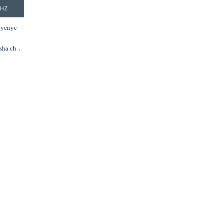
5HZ
7 yenye
sha cha
ms
/m² na
a 3000:1
 rangi za
amut
a DP