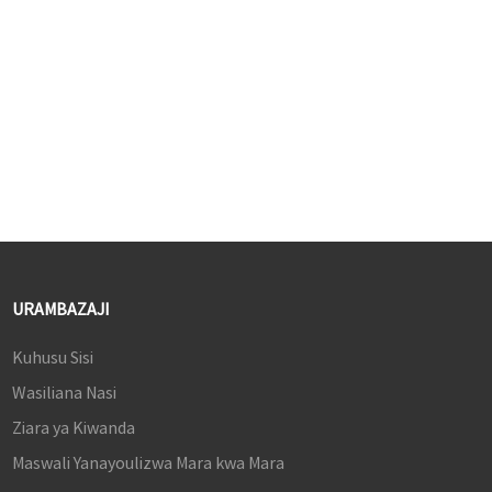
mkazo na wa kushtua.
michezo ya MOMA, console.
Ikiwa na Paneli ya IPS
iliyopinda, kifuatiliaji hiki kina
rangi sahihi na kitawavutia
wataalamu wa uhariri wa picha
na video.
Inazalisha rangi bilioni 1.07,
ikitoa maudhui mazuri sana.
URAMBAZAJI
Kuhusu Sisi
Wasiliana Nasi
Ziara ya Kiwanda
Maswali Yanayoulizwa Mara kwa Mara