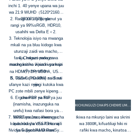
inchi 1. 40 yenye upana wa juu
wa 21:9 WUHD（5120*2160）
2. Rangi za 1.07B, gamut ya
2800R iliyopinda.
rangi ya 99%sRGB, HDR10,
usahihi wa Delta E＜2.
3. Teknolojia isiyo na mwanga
mkali na ya bluu kidogo kwa
utunzaji zaidi wa macho,
faraja, mkazo mdogo wa
4. Chaguzi pana za
macho katika vipindi vya kazi
muunganisho ikiwa ni pamoja
®
vya marathon.
na HDMI
, DP, USB-A, USB-
B, USB-C (PD 90W) na Sauti
5. Tazama maudhui zaidi na
ufanye kazi nyingi kutoka kwa
nje
PC zote mbili zenye kipengele
6. Ergonomics ya hali ya juu
cha PBP na PIP.
(inamisha, inazunguka na
KICHUNGUZI CHA IPS CHENYE UMBO LA WQHD CHENYE INCHI 34, KIFAA: PG34RWI-60HZ
urefu) kwa nafasi bora ya
Ikiwa na mkunjo laini wa skrini
7. MPRT ya 1ms, kiwango cha
kutazama na sehemu ya
wa 3800R, kifuatiliaji hiki ni
kupachika ya VESA kwa ajili
kuburudisha cha 75Hz na
rafiki kwa macho, kinatoa
Nvidia G-Sync/AMD FreeSync
ya kupachika ukutani.
uzoefu wa kutazama usio na
kwa uchezaji laini katika