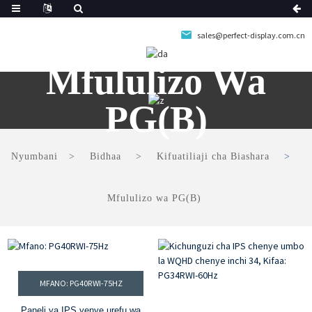
sales@perfect-display.com.cn
Mfululizo Wa
PG(B)
Nyumbani
Bidhaa
Kifuatiliaji cha Biashara
Mfululizo wa PG(B)
MFANO: PG40RWI-75HZ
Paneli ya IPS yenye urefu wa