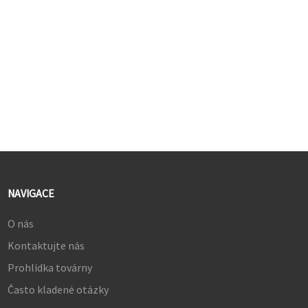
ze sledování bez namáhání.
konzolových hrách.
Tento monitor je vybaven
zakřiveným IPS panelem,
který nabízí přesné barvy a
osloví profesionály v oblasti
úpravy fotografií a videa.
Produkuje ohromujících 1,07
miliardy barev a poskytuje
nádherný obsah.
NAVIGACE
O nás
Kontaktujte nás
Prohlídka továrny
Často kladené otázky