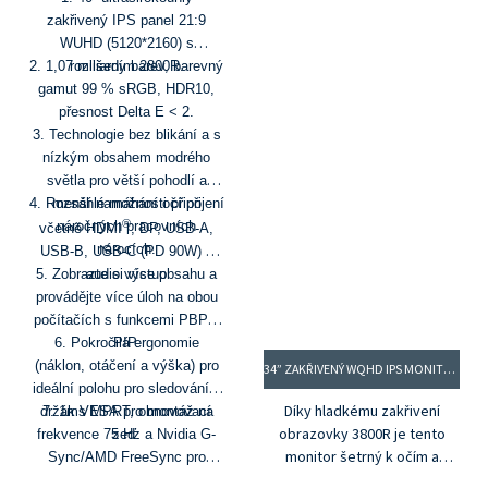
zakřivený IPS panel 21:9
WUHD (5120*2160) s
2. 1,07 miliardy barev, barevný
rozlišením 2800R.
gamut 99 % sRGB, HDR10,
přesnost Delta E < 2.
3. Technologie bez blikání a s
nízkým obsahem modrého
světla pro větší pohodlí a
4. Rozsáhlé možnosti připojení
menší namáhání očí při
®
náročných pracovních
včetně HDMI
, DP, USB-A,
nárocích.
USB-B, USB-C (PD 90W) a
5. Zobrazte si více obsahu a
audio výstup
provádějte více úloh na obou
počítačích s funkcemi PBP a
6. Pokročilá ergonomie
PIP.
(náklon, otáčení a výška) pro
34” ZAKŘIVENÝ WQHD IPS MONITOR MODEL: PG34RWI-60HZ
ideální polohu pro sledování a
Díky hladkému zakřivení
držák VESA pro montáž na
7. 1ms MPRT, obnovovací
obrazovky 3800R je tento
frekvence 75 Hz a Nvidia G-
zeď.
monitor šetrný k očím a
Sync/AMD FreeSync pro
poskytuje hypnotický zážitek
plynulé hraní her v MOMA a