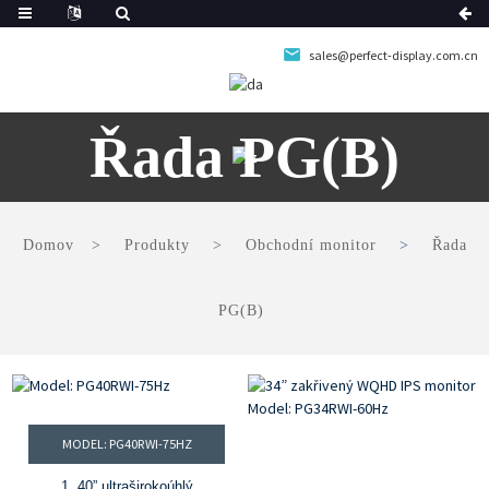
sales@perfect-display.com.cn
Řada PG(B)
Domov
Produkty
Obchodní monitor
Řada
PG(B)
MODEL: PG40RWI-75HZ
1. 40” ultraširokoúhlý