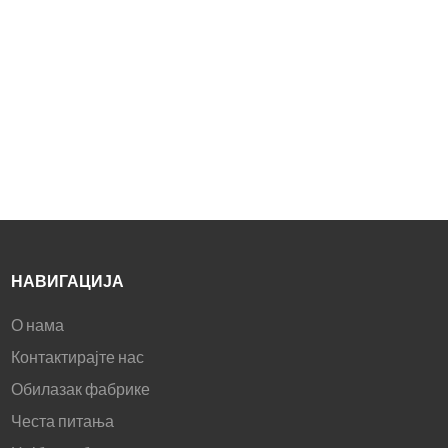
хипнотичко искуство
конзолним играма.
гледања без напрезања.
Опремљен закривљеним
IPS панелом, овај монитор
има прецизне боје и
привући ће
професионалце за
уређивање фотографија и
видеа.
Производи чак 1,07
милијарди боја, пружајући
прелеп садржај.
НАВИГАЦИЈА
О нама
Контактирајте нас
Обилазак фабрике
Честа питања