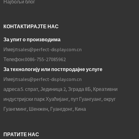
Најбољи блог
КОНТАКТИРАЈТЕ НАС
За упит о производима
Имејл:
sales@perfect-display.com.cn
Телефон:
0086-755-27085962
За технологију или постпродајне услуге
Имејл:
sales@perfect-display.com.cn
адреса:
5. спрат, Јединица 2, Зграда 8Б, Креативни
индустријски парк Хуаћијанг, пут Гуангуанг, округ
Гуангминг, Шенжен, Гуангдонг, Кина
ПРАТИТЕ НАС