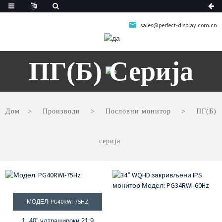
sales@perfect-display.com.cn
ПГ(Б) Серија
Дом
Производи
Пословни монитор
ПГ(Б)
серија
МОДЕЛ: PG40RWI-75HZ
1. 40” ултрашироки 21:9