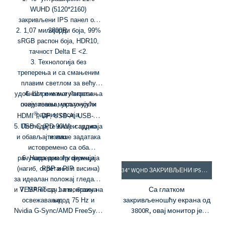
WUHD (5120*2160)
закривљени IPS панел од
2. 1,07 милијарди боја, 99%
2800R.
sRGB распон боја, HDR10,
тачност Delta E <2.
3. Технологија без
треперења и са смањеним
плавим светлом за већу
удобност и мање напрезања
4. Широке могућности
очију током маратонских
повезивања, укључујући
®
радних сесија.
HDMI
, DP, USB-A, USB-B,
5. Погледајте више садржаја
USB-C (PD 90W) и аудио
и обављајте више задатака
излаз
истовремено са оба
рачунара помоћу функција
6. Напредна ергономија
(нагиб, окретање и висина)
PBP и PIP.
34” WQHD ЗАКРИВЉЕНИ IPS МОНИТОР МОДЕЛ: PG34RWI-60HZ
за идеалан положај гледања
Са глатком
и VESA носач за монтажу на
7. MPRT од 1 ms, брзина
закривљеношћу екрана од
освежавања од 75 Hz и
зид.
3800R, овај монитор је
Nvidia G-Sync/AMD FreeSync
пријатан за очи, пружајући
за глатко играње у MOMA и