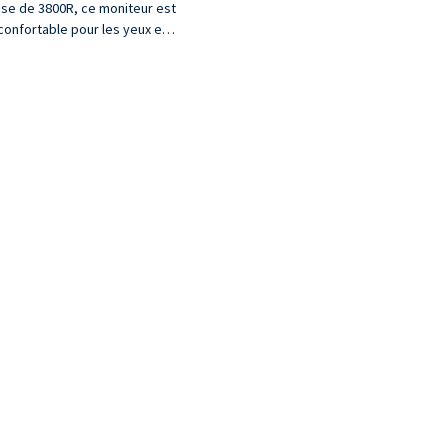
isse de 3800R, ce moniteur est
confortable pour les yeux et
offre une expérience visuelle
hypnotique et sans fatigue.
oté d'une dalle IPS incurvée,
e moniteur offre des couleurs
précises et séduira les
professionnels du montage
photo et vidéo.
Il produit pas moins de 1,07
illiard de couleurs, offrant un
contenu magnifique.