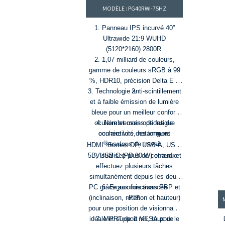
MODÈLE : PG40RWI-75HZ
1. Panneau IPS incurvé 40”
Ultrawide 21:9 WUHD
(5120*2160) 2800R.
2. 1,07 milliard de couleurs,
gamme de couleurs sRGB à 99
%, HDR10, précision Delta E <
3. Technologie anti-scintillement
2.
et à faible émission de lumière
bleue pour un meilleur confort
oculaire et moins de fatigue
4. Nombreuses options de
oculaire lors des longues
connectivité, notamment
®
sessions de travail.
HDMI
Sorties DP, USB-A, USB-
5. Visualisez plus de contenu et
B, USB-C (PD 90 W) et audio
effectuez plusieurs tâches
simultanément depuis les deux
PC grâce aux fonctions PBP et
6. Ergonomie avancée
(inclinaison, rotation et hauteur)
PIP.
pour une position de visionnage
idéale et support VESA pour le
7. MPRT de 1 ms, taux de