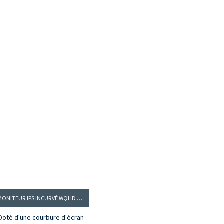
MONITEUR IPS INCURVÉ WQHD 34 POUCES, MODÈLE : PG34RWI-60 HZ
Doté d'une courbure d'écran