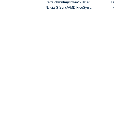
l
rafraîchissement de 75 Hz et
montage mural.
Nvidia G-Sync/AMD FreeSync
pour un gameplay fluide dans
MOMA et les jeux sur console.
D
c
m