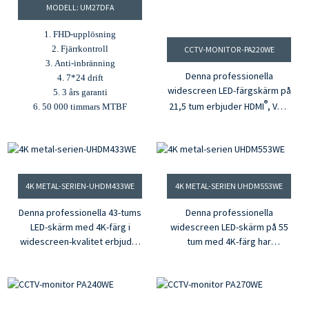
MODELL: UM27DFA
1. FHD-upplösning
2. Fjärrkontroll
CCTV-MONITOR-PA220WE
3. Anti-inbränning
Denna professionella
4. 7*24 drift
widescreen LED-färgskärm på
5. 3 års garanti
®
21,5 tum erbjuder HDMI
, VGA
6. 50 000 timmars MTBF
och BNC-ingångar. Med en
extra BNC-looputgång gör
dess mångsidighet att den
fungerar för alla applikationer.
Med 16,7 miljoner färger och
4K METAL-SERIEN-UHDM433WE
4K METAL-SERIEN UHDM553WE
FHD-upplösning kommer den
här skärmen att ge liv åt dina
Denna professionella 43-tums
Denna professionella
videor.
LED-skärm med 4K-färg i
widescreen LED-skärm på 55
widescreen-kvalitet erbjuder
tum med 4K-färg har
®
®
DisplayPort och HDMI.
, VGA,
DisplayPort och HDMI.
, VGA,
Looping BNC, ljudingång.
Looping BNC, ljudingång.
Denna skärm ger extremt hög
Denna skärm ger extremt hög
upplösning och
upplösning och