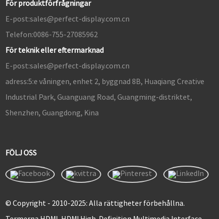
För produktförfrågningar
E-post:
sales@perfect-display.com.cn
Telefon:
0086-755-27085962
För teknik eller eftermarknad
E-post:
sales@perfect-display.com.cn
adress:
5:e våningen, enhet 2, byggnad 8B, Huaqiang Creative
Industrial Park, Guanguang Road, Guangming-distriktet,
Shenzhen, Guangdong, Kina
FÖLJ OSS
© Copyright - 2010-2025: Alla rättigheter förbehållna.
Termerna HDMI, HDMI High-Definition Multimedia Interface,