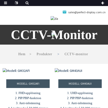
sales@perfect-display.com.cn
CCTV-Monitor
Hem
Produkter
CCTV-monitor
MODELL: GM32AFI
MODELL: GM43AUI
1. FHD-upplösning
1. UHD-upplösning
2. PIP/PBP-funktion
2. PIP/PBP-funktion
3. Anti-inbränning
3. Anti-inbränning