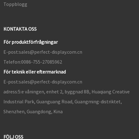
Toppblogg
KONTAKTA OSS
För produktförfrågningar
E-post:
sales@perfect-display.com.cn
Telefon:
0086-755-27085962
För teknik eller eftermarknad
E-post:
sales@perfect-display.com.cn
adress:
5:e våningen, enhet 2, byggnad 8B, Huaqiang Creative
Industrial Park, Guanguang Road, Guangming-distriktet,
Shenzhen, Guangdong, Kina
FÖLJ OSS