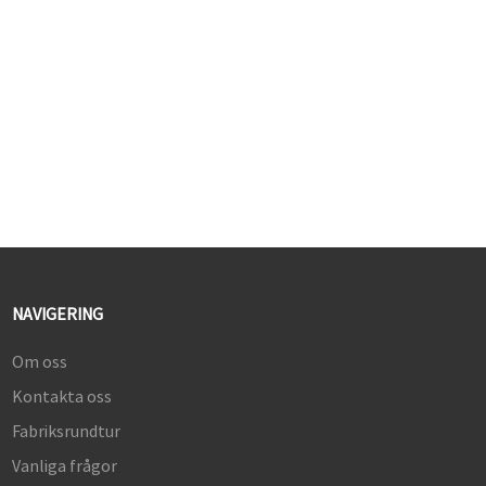
sRGB-färgskala
3. HDR400, ljusstyrka 300
cd/m² och kontrastförhållande
1000:1
®
4. HDMI
& DP-ingångar
5. 60Hz och 4ms svarstid
NAVIGERING
Om oss
Kontakta oss
Fabriksrundtur
Vanliga frågor