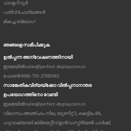
ഫാക്ടറി ടൂർ
പതിവ് ചോദ്യങ്ങൾ
മികച്ച ബ്ലോഗ്
ഞങ്ങളെ സമീപിക്കുക
ഉൽപ്പന്ന അന്വേഷണത്തിനായി
ഇമെയിൽ:
sales@perfect-display.com.cn
ഫോൺ:
0086-755-27085962
സാങ്കേതികവിദ്യയ്‌ക്കോ വിൽപ്പനാനന്തര
ഉപയോഗത്തിനോ വേണ്ടി
ഇമെയിൽ:
sales@perfect-display.com.cn
വിലാസം:
അഞ്ചാം നില, യൂണിറ്റ് 2, കെട്ടിടം 8B,
ഹുവാക്യാങ് ക്രിയേറ്റീവ് ഇൻഡസ്ട്രിയൽ പാർക്ക്,