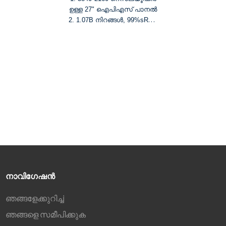
ഉള്ള 27" ഐപിഎസ് പാനൽ
2. 1.07B നിറങ്ങൾ, 99%sRGB
കളർ ഗാമട്ട്
3. HDR400, തെളിച്ചം 300
cd/m², കോൺട്രാസ്റ്റ്
അനുപാതം 1000:1
®
4. എച്ച്ഡിഎംഐ
& ഡിപി
ഇൻപുട്ടുകൾ
5. 60Hz & 4ms പ്രതികരണ
സമയം
നാവിഗേഷൻ
ഞങ്ങളേക്കുറിച്ച്
ഞങ്ങളെ സമീപിക്കുക