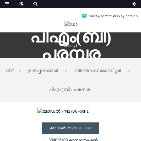
sales@perfect-display.com.cn
പിഎം(ബി)
പരമ്പര
വീട്
ഉൽപ്പന്നങ്ങൾ
ബിസിനസ് മോണിറ്റർ
പിഎം(ബി) പരമ്പര
മോഡൽ: PM27DUI-60HZ
1. 3840*2160 റെസല്യൂഷൻ