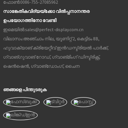
ഫോൺ:
0086-755-27085962
സാങ്കേതികവിദ്യയ്‌ക്കോ വിൽപ്പനാനന്തര
ഉപയോഗത്തിനോ വേണ്ടി
ഇമെയിൽ:
sales@perfect-display.com.cn
വിലാസം:
അഞ്ചാം നില, യൂണിറ്റ് 2, കെട്ടിടം 8B,
ഹുവാക്യാങ് ക്രിയേറ്റീവ് ഇൻഡസ്ട്രിയൽ പാർക്ക്,
ഗ്വാങ്‌ഗുവാങ് റോഡ്, ഗ്വാങ്‌മിംഗ് ഡിസ്ട്രിക്റ്റ്,
ഷെൻ‌ഷെൻ, ഗ്വാങ്‌ഡോംഗ്, ചൈന
ഞങ്ങളെ പിന്തുടരുക