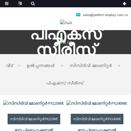
sales@perfect-display.com.cn
പിഎക്സ്
സീരീസ്
വീട്
ഉൽപ്പന്നങ്ങൾ
സിസിടിവി മോണിറ്റർ
പിഎക്സ് സീരീസ്
സിസിടിവി മോണിറ്റർ PX220WE
സിസിടിവി മോണിറ്റർ PX240WE
ഈ പ്രൊഫഷണൽ
ഈ പ്രൊഫഷണൽ