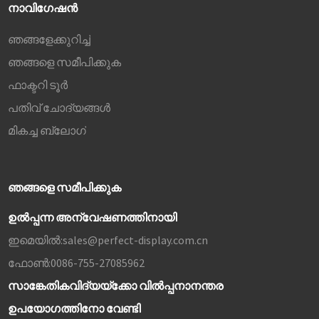
നാവിഗേഷൻ
ഞങ്ങളേക്കുറിച്ച്
ഞങ്ങളെ സമീപിക്കുക
ഫാക്ടറി ടൂർ
പതിവ് ചോദ്യങ്ങൾ
മികച്ച ബ്ലോഗ്
ഞങ്ങളെ സമീപിക്കുക
ഉൽപ്പന്ന അന്വേഷണത്തിനായി
ഇമെയിൽ:
sales@perfect-display.com.cn
ഫോൺ:
0086-755-27085962
സാങ്കേതികവിദ്യയ്‌ക്കോ വിൽപ്പനാനന്തര
ഉപയോഗത്തിനോ വേണ്ടി