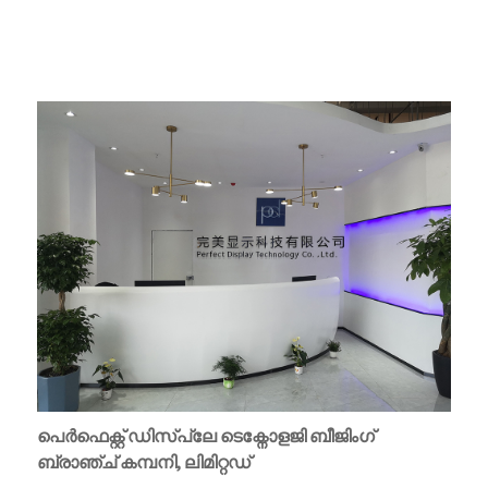
പെർഫെക്റ്റ് ഡിസ്പ്ലേ ടെക്നോളജി ബീജിംഗ്
ബ്രാഞ്ച് കമ്പനി, ലിമിറ്റഡ്