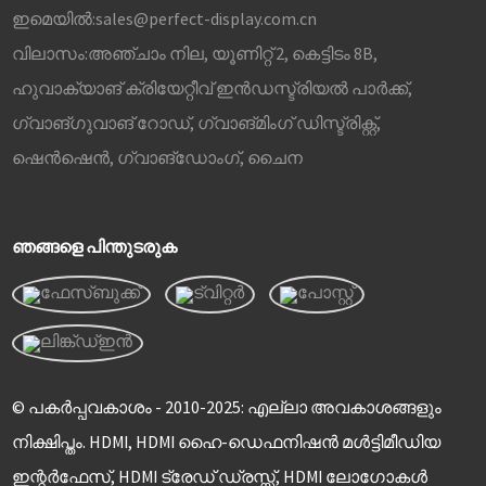
ഇമെയിൽ:
sales@perfect-display.com.cn
വിലാസം:
അഞ്ചാം നില, യൂണിറ്റ് 2, കെട്ടിടം 8B,
ഹുവാക്യാങ് ക്രിയേറ്റീവ് ഇൻഡസ്ട്രിയൽ പാർക്ക്,
ഗ്വാങ്‌ഗുവാങ് റോഡ്, ഗ്വാങ്‌മിംഗ് ഡിസ്ട്രിക്റ്റ്,
ഷെൻ‌ഷെൻ, ഗ്വാങ്‌ഡോംഗ്, ചൈന
ഞങ്ങളെ പിന്തുടരുക
© പകർപ്പവകാശം - 2010-2025: എല്ലാ അവകാശങ്ങളും
നിക്ഷിപ്തം. HDMI, HDMI ഹൈ-ഡെഫനിഷൻ മൾട്ടിമീഡിയ
ഇന്റർഫേസ്, HDMI ട്രേഡ് ഡ്രസ്സ്, HDMI ലോഗോകൾ