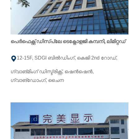
പെർഫെക്റ്റ് ഡിസ്പ്ലേ ടെക്നോളജി കമ്പനി, ലിമിറ്റഡ്
12-15F, SDGI ബിൽഡിംഗ്, കെജി 2nd റോഡ്,
ഗ്വാങ്‌മിംഗ് ഡിസ്ട്രിക്റ്റ്, ഷെൻഷെൻ,
ഗ്വാങ്‌ഡോംഗ്, ചൈന