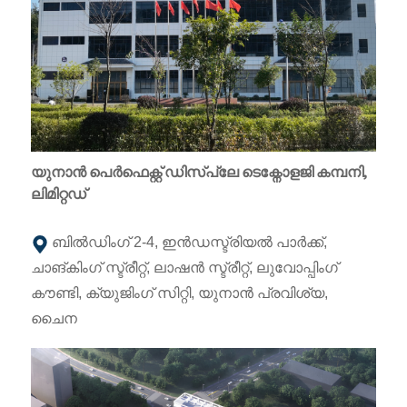
യുനാൻ പെർഫെക്റ്റ് ഡിസ്പ്ലേ ടെക്നോളജി കമ്പനി,
ലിമിറ്റഡ്
ബിൽഡിംഗ് 2-4, ഇൻഡസ്ട്രിയൽ പാർക്ക്,
ചാങ്‌കിംഗ് സ്ട്രീറ്റ്, ലാഷൻ സ്ട്രീറ്റ്, ലുവോപ്പിംഗ്
കൗണ്ടി, ക്യുജിംഗ് സിറ്റി, യുനാൻ പ്രവിശ്യ,
ചൈന