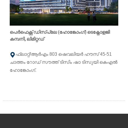
പെർഫെക്റ്റ് ഡിസ്പ്ലേ (ഹോങ്കോംഗ്) ടെക്നോളജി
കമ്പനി, ലിമിറ്റഡ്
ഫ്ലാറ്റ്/ആർഎം 803 ഷെവലിയർ ഹൗസ് 45-51
ചാത്തം റോഡ് സൗത്ത് ടിസിം ഷാ ടിസുയി കെഎൽ
ഹോങ്കോംഗ്.