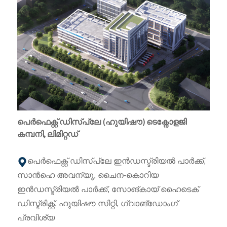
പെർഫെക്റ്റ് ഡിസ്പ്ലേ (ഹുയിഷൗ) ടെക്നോളജി
കമ്പനി, ലിമിറ്റഡ്
പെർഫെക്റ്റ് ഡിസ്പ്ലേ ഇൻഡസ്ട്രിയൽ പാർക്ക്,
സാൻഹെ അവന്യൂ, ചൈന-കൊറിയ
ഇൻഡസ്ട്രിയൽ പാർക്ക്, സോങ്‌കായ് ഹൈടെക്
ഡിസ്ട്രിക്റ്റ്, ഹുയിഷൗ സിറ്റി, ഗ്വാങ്‌ഡോംഗ്
പ്രവിശ്യ