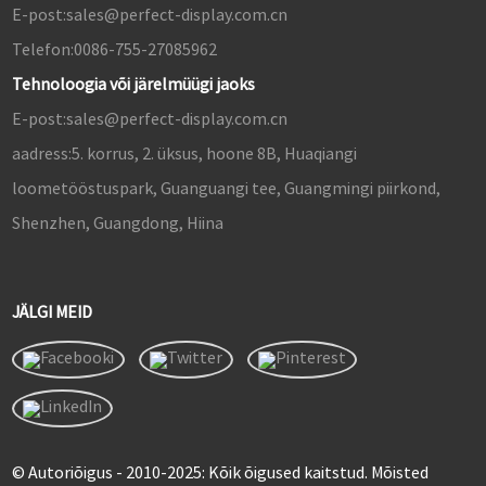
E-post:
sales@perfect-display.com.cn
Telefon:
0086-755-27085962
Tehnoloogia või järelmüügi jaoks
E-post:
sales@perfect-display.com.cn
aadress:
5. korrus, 2. üksus, hoone 8B, Huaqiangi
loometööstuspark, Guanguangi tee, Guangmingi piirkond,
Shenzhen, Guangdong, Hiina
JÄLGI MEID
© Autoriõigus - 2010-2025: Kõik õigused kaitstud. Mõisted