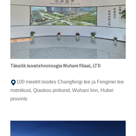
Täiuslik kuvatehnoloogia Wuhani filiaal, LTD
100 meetrit loodes Changfengi tee ja Fengmei tee
ristmikust, Qiaokou piirkond, Wuhani linn, Hubei
provints