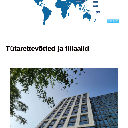
Tütarettevõtted ja filiaalid