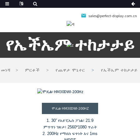
sales@perfect-display.com.cn
የኤችኤም ተከታታይ
መነሻ
ምርቶች
የጨዋታ ሞኒተር
የኤችኤም ተከታታይ
ሞዴል፡ HM30DWI-200HZ
1. 30” የአይፒኤስ ፓነል፣ 21:9
ምጥጥነ ገጽታ፣ 2560*1080 ጥራት
2. 200Hz የማደስ ፍጥነት እና 1ms