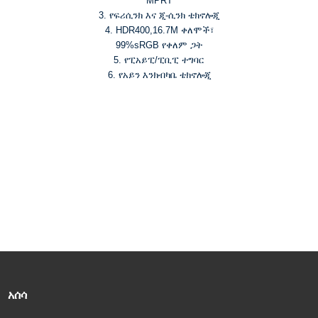
MPRT
3. የፍሪሲንክ እና ጂ-ሲንክ ቴክኖሎጂ
4. HDR400,16.7M ቀለሞች፣
99%sRGB የቀለም ጋት
5. የፒአይፒ/ፒቢፒ ተግባር
6. የአይን እንክብካቤ ቴክኖሎጂ
አሰሳ