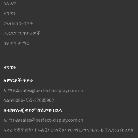
ስለ እኛ
ያግኙን
የፋብሪካ ጉብኝት
ተደጋጋሚ ጥያቄዎች
ከፍተኛ ጦማር
ያግኙን
ለምርቶች ጥያቄ
ኢሜይል፡
sales@perfect-display.com.cn
ስልክ፡
0086-755-27085962
ለቴክኖሎጂ ወይም ከሽያጭ በኋላ
ኢሜይል፡
sales@perfect-display.com.cn
አድራሻ፡
5ኛ ፎቅ፣ ክፍል 2፣ ህንፃ 8ለ፣ የሁዋኪያንግ ክሪኤቲቭ ኢንደስትሪያል