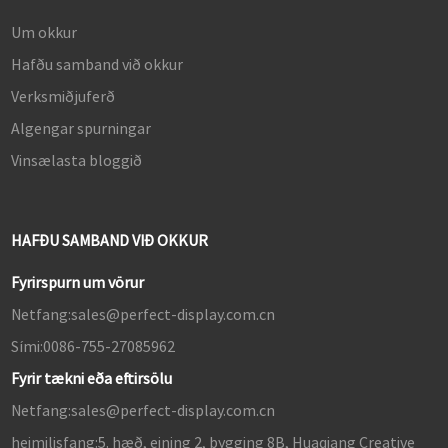
Um okkur
Hafðu samband við okkur
Verksmiðjuferð
Algengar spurningar
Vinsælasta bloggið
HAFÐU SAMBAND VIÐ OKKUR
Fyrirspurn um vörur
Netfang:
sales@perfect-display.com.cn
Sími:
0086-755-27085962
Fyrir tækni eða eftirsölu
Netfang:
sales@perfect-display.com.cn
heimilisfang:
5. hæð, eining 2, bygging 8B, Huaqiang Creative