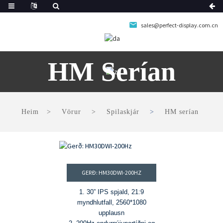
sales@perfect-display.com.cn
HM Serían
Heim
Vörur
Spilaskjár
HM serían
GERÐ: HM30DWI-200HZ
1. 30” IPS spjald, 21:9
myndhlutfall, 2560*1080
upplausn