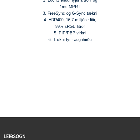
2. 200Hz endurnýjunartíðni og
1ms MPRT
3. FreeSync og G-Sync tækni
4. HDR400, 16,7 milljónir litir,
99% sRGB litróf
5. PIP/PBP virkni
6. Tækni fyrir augnhirðu
LEIÐSÖGN