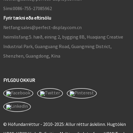
Sími:
0086-755-27085962
Fyrir tækni eða eftirsölu
Netfang:
sales@perfect-display.com.cn
heimilisfang:
5. hæð, eining 2, bygging 8B, Huaqiang Creative
Industrial Park, Guanguang Road, Guangming District,
Shenzhen, Guangdong, Kína
FYLGDU OKKUR
© Höfundarréttur - 2010-2025: Allur réttur áskilinn. Hugtökin