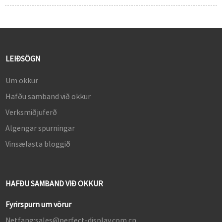
LEIÐSÖGN
Um okkur
Hafðu samband við okkur
Verksmiðjuferð
Algengar spurningar
Vinsælasta bloggið
HAFÐU SAMBAND VIÐ OKKUR
Fyrirspurn um vörur
Netfang:
sales@perfect-display.com.cn