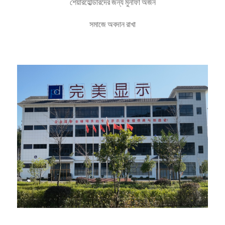
শেয়ারহোল্ডারদের জন্য মুনাফা অর্জন
সমাজে অবদান রাখা