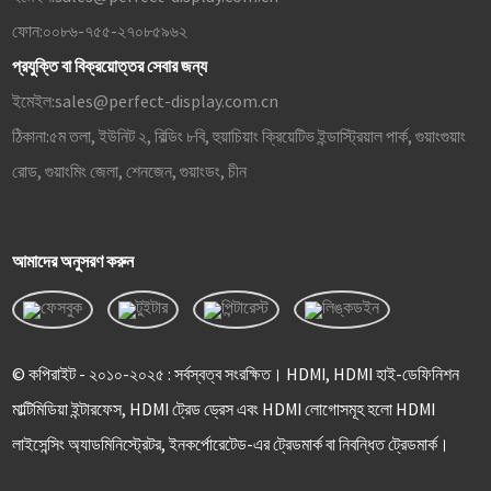
ফোন:
০০৮৬-৭৫৫-২৭০৮৫৯৬২
প্রযুক্তি বা বিক্রয়োত্তর সেবার জন্য
ইমেইল:
sales@perfect-display.com.cn
ঠিকানা:
৫ম তলা, ইউনিট ২, বিল্ডিং ৮বি, হুয়াচিয়াং ক্রিয়েটিভ ইন্ডাস্ট্রিয়াল পার্ক, গুয়াংগুয়াং
রোড, গুয়াংমিং জেলা, শেনজেন, গুয়াংডং, চীন
আমাদের অনুসরণ করুন
© কপিরাইট - ২০১০-২০২৫ : সর্বস্বত্ব সংরক্ষিত। HDMI, HDMI হাই-ডেফিনিশন
মাল্টিমিডিয়া ইন্টারফেস, HDMI ট্রেড ড্রেস এবং HDMI লোগোসমূহ হলো HDMI
লাইসেন্সিং অ্যাডমিনিস্ট্রেটর, ইনকর্পোরেটেড-এর ট্রেডমার্ক বা নিবন্ধিত ট্রেডমার্ক।