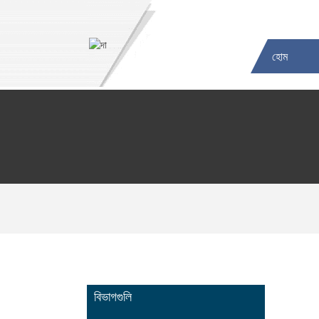
হোম
বিভাগগুলি