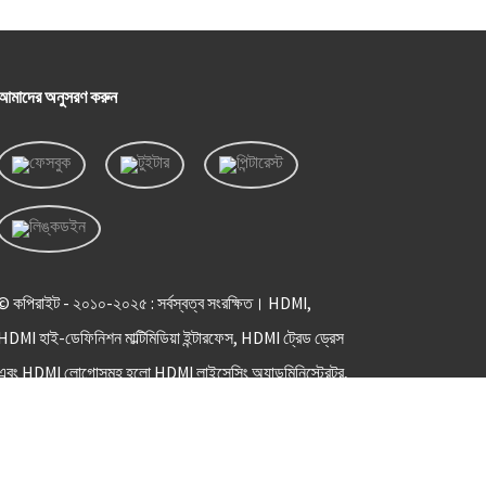
আমাদের অনুসরণ করুন
© কপিরাইট - ২০১০-২০২৫ : সর্বস্বত্ব সংরক্ষিত। HDMI,
HDMI হাই-ডেফিনিশন মাল্টিমিডিয়া ইন্টারফেস, HDMI ট্রেড ড্রেস
এবং HDMI লোগোসমূহ হলো HDMI লাইসেন্সিং অ্যাডমিনিস্ট্রেটর,
ইনকর্পোরেটেড-এর ট্রেডমার্ক বা নিবন্ধিত ট্রেডমার্ক।