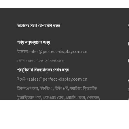
আমাদের সাথে যোগাযোগ করুন
পণ্য অনুসন্ধানের জন্য
ইমেইল:
sales@perfect-display.com.cn
ফোন:
০০৮৬-৭৫৫-২৭০৮৫৯৬২
প্রযুক্তি বা বিক্রয়োত্তর সেবার জন্য
ইমেইল:
sales@perfect-display.com.cn
ঠিকানা:
৫ম তলা, ইউনিট ২, বিল্ডিং ৮বি, হুয়াচিয়াং ক্রিয়েটিভ
ইন্ডাস্ট্রিয়াল পার্ক, গুয়াংগুয়াং রোড, গুয়াংমিং জেলা, শেনজেন,
গুয়াংডং, চীন