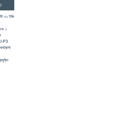
HZ
ট ৩২ ইঞ্চি
এবং ১
ম
CI-P3
নট্রাস্ট
রযুক্তি