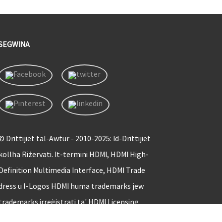
SEGWINA
© Drittijiet tal-Awtur - 2010-2025: Id-Drittijiet
kollha Riżervati. It-termini HDMI, HDMI High-
Definition Multimedia Interface, HDMI Trade
dress u l-Logos HDMI huma trademarks jew
trademarks irreġistrati ta' HDMI Licensing
Administrator, Inc.