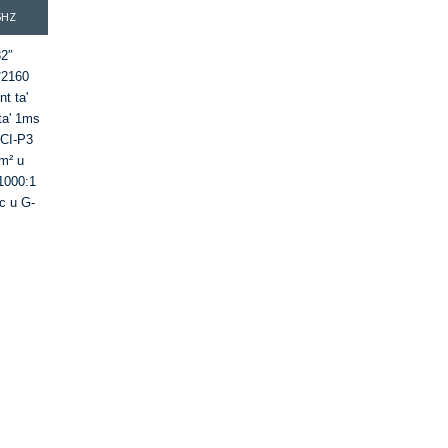
5HZ
32″
0*2160
t ta'
ta' 1ms
DCI-P3
m² u
 1000:1
c u G-