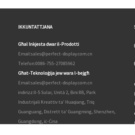
IKKUNTATTJANA
Għal Inkjesta dwar il-Prodotti
Email:
sales@perfect-display.com.cn
Telefon:
0086-755-27085962
Għat-Teknoloġija jew wara l-bejgħ
Email:
sales@perfect-display.com.cn
indirizz:
Il-5 Sular, Unità 2, Bini 8B, Park
Industrijali Kreattiv ta' Huaqiang, Triq
Guanguang, Distrett ta' Guangming, Shenzhen,
Guangdong, iċ-Ċina