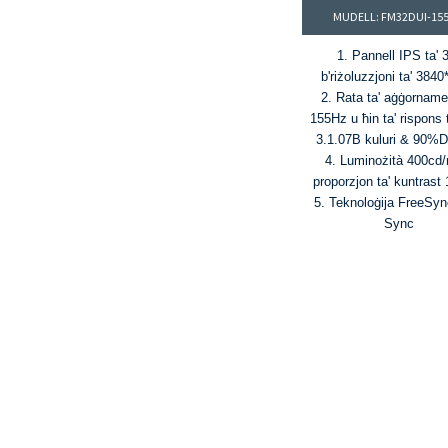
MUDELL: FM32DUI-15
1. Pannell IPS ta' 
b'riżoluzzjoni ta' 384
2. Rata ta' aġġornamen
155Hz u ħin ta' rispons 
3.1.07B kuluri & 90%
4. Luminożità 400cd/
proporzjon ta' kuntrast
5. Teknoloġija FreeSyn
Sync