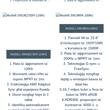
2. Proporzjon ta' kuntrast ta'
2. Rata ta' aġġornament ta'
1000:1 u luminożità ta' 300
180Hz, MPRT ta' 1ms
cd/m²
3. Proporzjon ta' kuntrast ta'
3. Rata ta' aġġornament ta'
1000:1, luminożità ta' 300cd/m²
165Hz u MPRT ta' 1ms
4. 1.07B kuluri, firxa tal-kulur
4. 16.7M kuluri u firxa ta' kuluri
99%sRGB
MUDELL: EM24RFA-200HZ
100% sRGB
5. G-sync u Freesync
5. Inputs HDMI, DP u USB-A
1. Pannell VA ta' 23.8”
b'riżoluzzjoni ta' 1920*1080
u kurvatura ta' 1500R
2. Rata ta' aġġornament ta'
MUDELL: EM24(27)DFI-120HZ
200Hz u MPRT ta' 1ms
3. Teknoloġija G-sync u
1. Rata ta' aġġornament ta'
FreeSync
120Hz
4. Teknoloġija mingħajr
2. Movimenti veloċi b'ħin ta'
teptip u emissjoni baxxa ta'
rispons MPRT ta' 1ms
dawl blu
3. It-teknoloġija AMD Adaptive
5,16,7 miljun kulur u firxa ta'
Sync għal esperjenza fluwida
kuluri ta' 99% sRGB
4. Disinn mingħajr frejm bi 3
6.HDR400, proporzjon ta'
naħat
kuntrast ta' 4000:1. u
5. Identifika awtomatikament