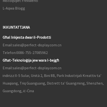
Mistoqsijiet Frekwenti
L-Aqwa Blogg
IKKUNTATTJANA
Għal Inkjesta dwar il-Prodotti
Email:
sales@perfect-display.com.cn
Telefon:
0086-755-27085962
Għat-Teknoloġija jew wara l-bejgħ
Email:
sales@perfect-display.com.cn
indirizz:
Il-5 Sular, Unità 2, Bini 8B, Park Industrijali Kreattiv ta'
Huaqiang, Triq Guanguang, Distrett ta' Guangming, Shenzhen,
Guangdong, iċ-Ċina