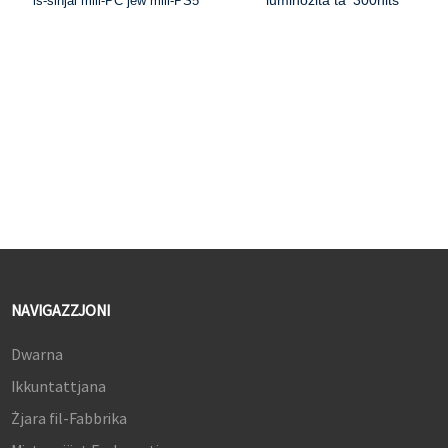
luminożità ta' 300nits
is-sinjal mill-PC jew mill-PS5
NAVIGAZZJONI
Dwarna
Ikkuntattjana
Żjara fil-Fabbrika