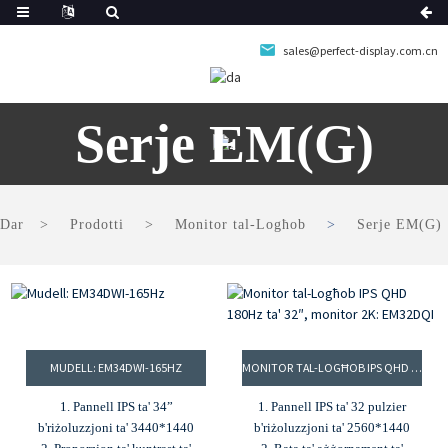
sales@perfect-display.com.cn
Serje EM(G)
Dar
Prodotti
Monitor tal-Logħob
Serje EM(G)
MUDELL: EM34DWI-165HZ
MONITOR TAL-LOGĦOB IPS QHD 180HZ TA' 32″, MONITOR 2K: EM32DQI
1. Pannell IPS ta' 34”
1. Pannell IPS ta' 32 pulzier
b'riżoluzzjoni ta' 3440*1440
b'riżoluzzjoni ta' 2560*1440