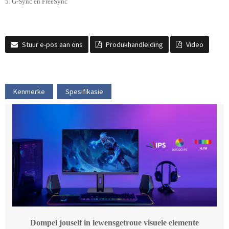
5. G-Sync en FreeSync
Stuur e-pos aan ons
Produkhandleiding
Video
Kenmerke
Spesifikasie
Dompel jouself in lewensgetroue visuele elemente