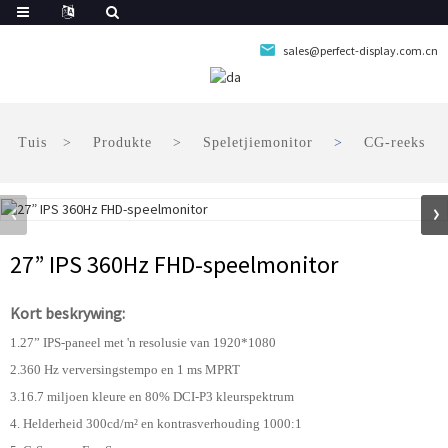
sales@perfect-display.com.cn
Tuis
Produkte
Speletjiemonitor
CG-reeks
27” IPS 360Hz FHD-speelmonitor
Kort beskrywing:
1.27” IPS-paneel met 'n resolusie van 1920*1080
2.360 Hz verversingstempo en 1 ms MPRT
3.16.7 miljoen kleure en 80% DCI-P3 kleurspektrum
4. Helderheid 300cd/m² en kontrasverhouding 1000:1