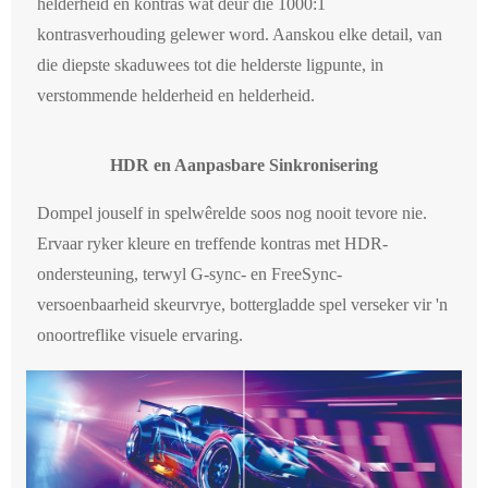
helderheid en kontras wat deur die 1000:1
kontrasverhouding gelewer word. Aanskou elke detail, van
die diepste skaduwees tot die helderste ligpunte, in
verstommende helderheid en helderheid.
HDR en Aanpasbare Sinkronisering
Dompel jouself in spelwêrelde soos nog nooit tevore nie.
Ervaar ryker kleure en treffende kontras met HDR-
ondersteuning, terwyl G-sync- en FreeSync-
versoenbaarheid skeurvrye, bottergladde spel verseker vir 'n
onoortreflike visuele ervaring.