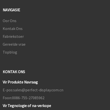
NAVIGASIE
Oor Ons
Kontak Ons
Fabriekstoer
Gereelde vrae
Topblog
KONTAK ONS
Vir Produkte Navraag
E-pos:
sales@perfect-display.com.cn
Foon:
0086-755-27085962
Vir Tegnologie of na-verkope