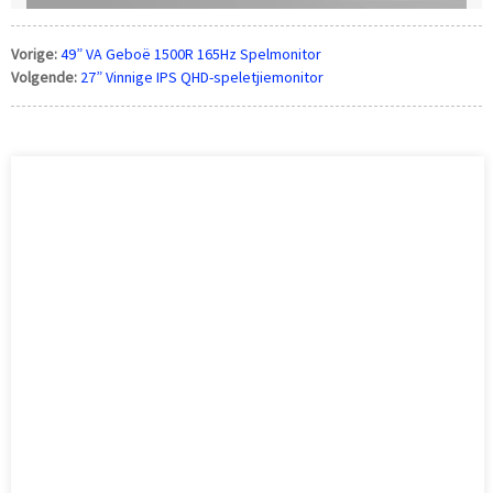
Vorige:
49” VA Geboë 1500R 165Hz Spelmonitor
Volgende:
27” Vinnige IPS QHD-speletjiemonitor