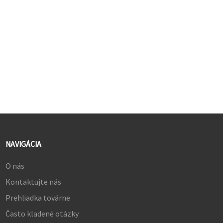
farebný gamut NTSC
3. HDR10, jas 250 cd/m² a
kontrastný pomer 1000:1
4. Obnovovacia frekvencia 75
Hz a doba odozvy 8 ms (G2G)
®
5. HDMI
, porty DP a USB-C
(PD 65W)
NAVIGÁCIA
O nás
Kontaktujte nás
Prehliadka továrne
Často kladené otázky