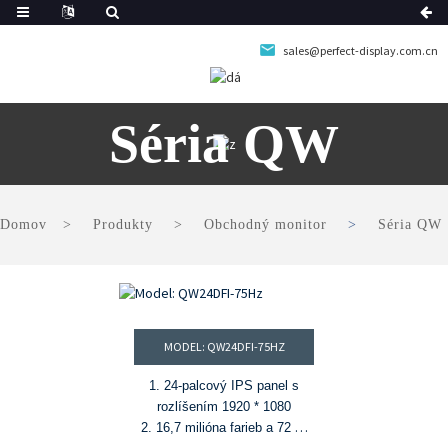
sales@perfect-display.com.cn
Séria QW
Domov
Produkty
Obchodný monitor
Séria QW
MODEL: QW24DFI-75HZ
1. 24-palcový IPS panel s
rozlíšením 1920 * 1080
2. 16,7 milióna farieb a 72 %