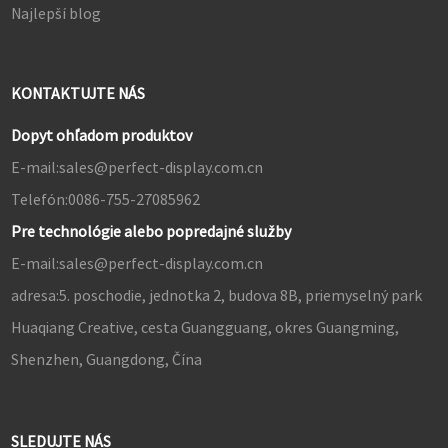
Najlepší blog
KONTAKTUJTE NÁS
Dopyt ohľadom produktov
E-mail:
sales@perfect-display.com.cn
Telefón:
0086-755-27085962
Pre technológie alebo popredajné služby
E-mail:
sales@perfect-display.com.cn
adresa:
5. poschodie, jednotka 2, budova 8B, priemyselný park
Huaqiang Creative, cesta Guangguang, okres Guangming,
Shenzhen, Guangdong, Čína
SLEDUJTE NÁS