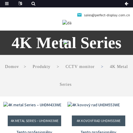
sales@perfect-display.com.cn
4K Metal Series
Domov
Produkty
CCTV monitor
4K Metal
Series
4K METAL SERIES – UHDM433WE
4K KOVOVÝ RAD UHDM553WE
Tento profesionálny
Tento profesionálny