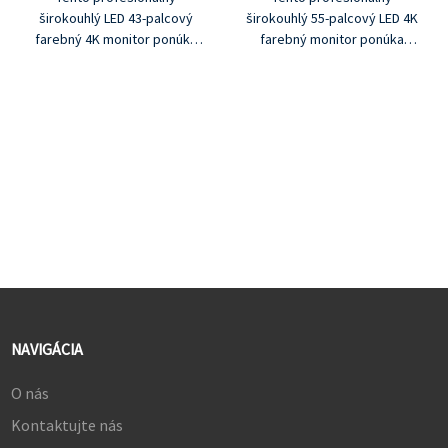
širokouhlý LED 43-palcový
širokouhlý 55-palcový LED 4K
farebný 4K monitor ponúka
farebný monitor ponúka
®
®
DisplayPort a HDMI
, VGA,
DisplayPort a HDMI
, VGA,
slučka BNC, audio vstup.
slučka BNC, audio vstup.
Tento monitor poskytuje
Tento monitor poskytuje
extrémne vysoké rozlíšenie a
extrémne vysoké rozlíšenie a
presnosť farieb v perfektnej
presnosť farieb v perfektnej
veľkosti na použitie v
veľkosti na použitie v
akomkoľvek mieste. Kovový
akomkoľvek mieste. Kovový
rám má profesionálnu
rám má profesionálnu
povrchovú úpravu, ktorá
povrchovú úpravu, ktorá
zaisťuje odolnosť a
zaisťuje odolnosť a
spoľahlivosť počas celej
spoľahlivosť počas celej
životnosti zariadenia.
životnosti zariadenia.
NAVIGÁCIA
O nás
Kontaktujte nás