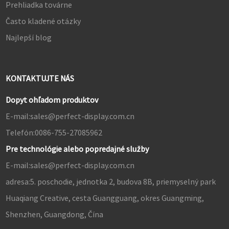
Prehliadka továrne
Často kladené otázky
Najlepší blog
KONTAKTUJTE NÁS
Dopyt ohľadom produktov
E-mail:
sales@perfect-display.com.cn
Telefón:
0086-755-27085962
Pre technológie alebo popredajné služby
E-mail:
sales@perfect-display.com.cn
adresa:
5. poschodie, jednotka 2, budova 8B, priemyselný park
Huaqiang Creative, cesta Guangguang, okres Guangming,
Shenzhen, Guangdong, Čína