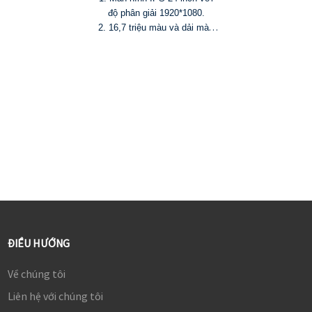
độ phân giải 1920*1080.
2. 16,7 triệu màu và dải màu
72% NTSC
3. HDR10, độ sáng 250 cd/m²
và tỷ lệ tương phản 1000:1
4. Tần số quét 75Hz và thời
gian phản hồi 8ms (G2G)
®
5. HDMI
Cổng DP và USB-C
(PD 65W)
ĐIỀU HƯỚNG
Về chúng tôi
Liên hệ với chúng tôi