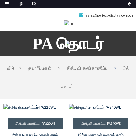
sales@perfect-display.com.cn
PA தொடர்
வீடு
தயாரிப்புகள்
சிசிடிவி கண்காணிப்பு
PA
தொடர்
சிசிடிவி மானிட்டர்-PA220WE
சிசிடிவி மானிட்டர் PA240WE
இந்த தொழில்முறைத் தரம்
இந்த தொழில்முறைத் தரம்