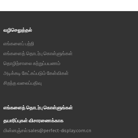
உங்கள் வீடியோவிற்கு
உயிரூட்டும்.
வழிசெலுத்தல்
எங்களைப் பற்றி
எங்களைத் தொடர்பு கொள்ளுங்கள்
தொழிற்சாலை சுற்றுப்பயணம்
அடிக்கடி கேட்கப்படும் கேள்விகள்
சிறந்த வலைப்பதிவு
எங்களைத் தொடர்பு கொள்ளுங்கள்
தயாரிப்புகள் விசாரணைக்காக
மின்னஞ்சல்:
sales@perfect-display.com.cn