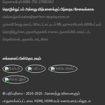
தொலைபேசி:
0086-755-27085962
தொழில்நுட்பம் அல்லது விற்பனைக்குப் பிந்தைய சேவைக்காக
மின்னஞ்சல்:
sales@perfect-display.com.cn
முகவரி:
5வது தளம், பிரிவு 2, கட்டிடம் 8B, ஹுவாகியாங் கிரியேட்டிவ்
தொழிற்பூங்கா, குவாங்குவாங் சாலை, குவாங்மிங் மாவட்டம்,
ஷென்சென், குவாங்டாங், சீனா
எங்களைப் பின்தொடரவும்
© பதிப்புரிமை - 2010-2025 : அனைத்து உரிமைகளும்
பாதுகாக்கப்பட்டவை. HDMI, HDMI உயர்-வரையறை பல்லூடக