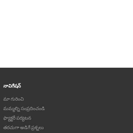
కాంట్రాస్ట్ నిష్పత్తి
కాంట్రాస్ట్ నిష్పత్తి
3. 100% DCI-P3, 100% sRGB
3. 98% DCI-P3, 100% sRGB
రంగుల శ్రేణి మరియు ΔE≤2 రంగుల
రంగుల శ్రేణి మరియు ΔE≤2 రంగుల
విచలనం
విచలనం
4. HDR ఫంక్షన్
4. HDR ఫంక్షన్
5. 10 బిట్ రంగు లోతు & 1.07
5. 10 బిట్ రంగు లోతు & 1.07
బిలియన్ రంగులు
బిలియన్ రంగులు
నావిగేషన్
మా గురించి
మమ్మల్ని సంప్రదించండి
ఫ్యాక్టరీ పర్యటన
తరచుగా అడిగే ప్రశ్నలు