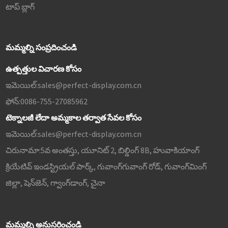
టాప్ బ్లాగ్
మమ్మల్ని సంప్రదించండి
ఉత్పత్తుల విచారణ కోసం
ఇమెయిల్:
sales@perfect-display.com.cn
ఫోన్:
0086-755-27085962
టెక్నాలజీ లేదా అమ్మకాల తర్వాత సేవల కోసం
ఇమెయిల్:
sales@perfect-display.com.cn
చిరునామా:
5వ అంతస్తు, యూనిట్ 2, బిల్డింగ్ 8B, హువాకియాంగ్
క్రియేటివ్ ఇండస్ట్రియల్ పార్క్, గువాంగ్‌గువాంగ్ రోడ్, గువాంగ్‌మింగ్
జిల్లా, షెన్‌జెన్, గ్వాంగ్‌డాంగ్, చైనా
మమ్మల్ని అనుసరించండి