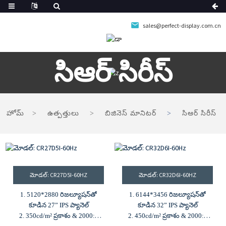
sales@perfect-display.com.cn
సిఆర్ సిరీస్
హోమ్
ఉత్పత్తులు
బిజినెస్ మానిటర్
సిఆర్ సిరీస్
మోడల్: CR27D5I-60HZ
మోడల్: CR32D6I-60HZ
1. 5120*2880 రిజల్యూషన్‌తో
1. 6144*3456 రిజల్యూషన్‌తో
కూడిన 27” IPS ప్యానెల్
కూడిన 32” IPS ప్యానెల్
2. 350cd/m² ప్రకాశం & 2000:1
2. 450cd/m² ప్రకాశం & 2000:1