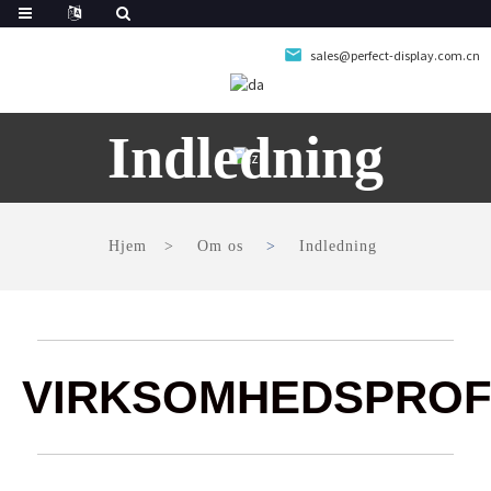
sales@perfect-display.com.cn
Indledning
Hjem
Om os
Indledning
VIRKSOMHEDSPROF